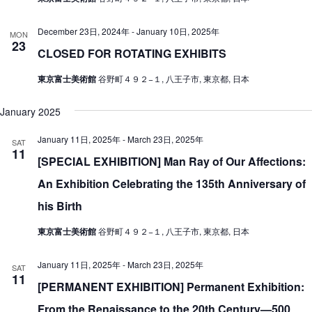
December 23日, 2024年
-
January 10日, 2025年
MON
23
CLOSED FOR ROTATING EXHIBITS
東京富士美術館
谷野町４９２−１, 八王子市, 東京都, 日本
January 2025
January 11日, 2025年
-
March 23日, 2025年
SAT
11
[SPECIAL EXHIBITION] Man Ray of Our Affections:
An Exhibition Celebrating the 135th Anniversary of
his Birth
東京富士美術館
谷野町４９２−１, 八王子市, 東京都, 日本
January 11日, 2025年
-
March 23日, 2025年
SAT
11
[PERMANENT EXHIBITION] Permanent Exhibition:
From the Renaissance to the 20th Century—500