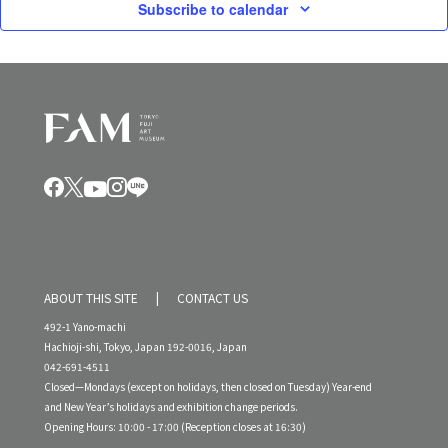
Subscribe to calendar
ABOUT THIS SITE
CONTACT US
492-1 Yano-machi
Hachioji-shi, Tokyo, Japan 192-0016, Japan
042-691-4511
Closed—Mondays (except on holidays, then closed on Tuesday) Year-end
and New Year’s holidays and exhibition change periods.
Opening Hours: 10:00 - 17:00 (Reception closes at 16:30)