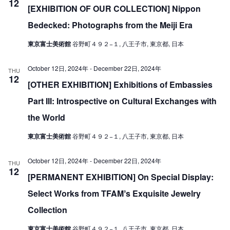
12
V
[EXHIBITION OF OUR COLLECTION] Nippon
i
i
Bedecked: Photographs from the Meiji Era
o
e
n
東京富士美術館
谷野町４９２−１, 八王子市, 東京都, 日本
w
October 12日, 2024年
-
December 22日, 2024年
s
THU
12
[OTHER EXHIBITION] Exhibitions of Embassies
N
a
Part III: Introspective on Cultural Exchanges with
v
the World
i
東京富士美術館
谷野町４９２−１, 八王子市, 東京都, 日本
g
October 12日, 2024年
-
December 22日, 2024年
a
THU
12
[PERMANENT EXHIBITION] On Special Display:
t
i
Select Works from TFAMʼs Exquisite Jewelry
o
Collection
n
東京富士美術館
谷野町４９２−１, 八王子市, 東京都, 日本