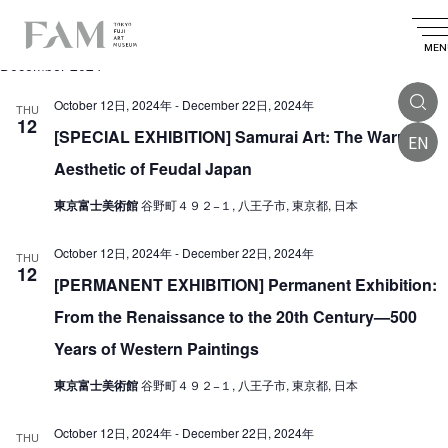
E
2024.12.12
 - 
2025.03.24
E
E
S
L
S
v
e
v
v
i
MEN
e
a
December 2024
e
l
e
s
e
e
r
n
t
n
c
October 12日, 2024年
-
December 22日, 2024年
n
THU
c
t
t
12
t
d
[SPECIAL EXHIBITION] Samurai Art: The Warrior
h
EN
t
V
a
s
t
Aesthetic of Feudal Japan
i
s
e
S
.
e
東京富士美術館
谷野町４９２−１, 八王子市, 東京都, 日本
e
w
a
October 12日, 2024年
-
December 22日, 2024年
s
THU
12
r
N
[PERMANENT EXHIBITION] Permanent Exhibition:
a
c
From the Renaissance to the 20th Century—500
v
h
Years of Western Paintings
i
a
東京富士美術館
谷野町４９２−１, 八王子市, 東京都, 日本
g
n
a
d
October 12日, 2024年
-
December 22日, 2024年
THU
t