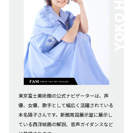
とことんみせます！富士美の浮世絵 〜北斎の富
士と広重の五十三次、風景画、美人画、役者絵勢
東京富士美術館で2014年12月6日から2015年3月29日ま
揃い〜 オンライン展覧会
で開催された企画展「とことんみせます！富士美の浮世
絵 〜北斎の富士と広重の五十三次、風景画、美人画、
役者絵勢揃い〜」展のオンライン展覧会です。
東京富士美術館の公式ナビゲーターは、声
優、女優、歌手として幅広く活躍されている
本名陽子さんです。新館常設展示室に展示し
魅せられチャイナ！？ 中国陶磁名品展 オンラ
イン展覧会
ている西洋絵画の解説、音声ガイダンスなど
東京富士美術館で2014年1月12日から3月30日まで開催さ
れた企画展「中国陶磁名品展」のオンライン展覧会で