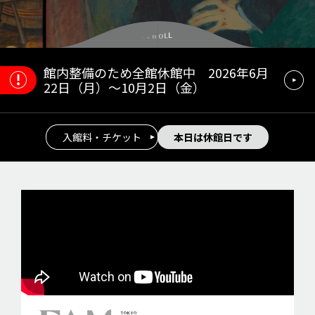
S
C
R
O
L
L
館内整備のため全館休館中 2026年6月
22日（月）〜10月2日（金）
入館料・チケット
本日は休館日です
L
o
a
d
i
n
g
.
.
.