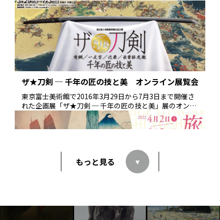
沖縄県立博物館・美術館、岡山県立美術館、栃木県立美
術館、佐賀県立美術館、熊本県立美術館、富山県美術館
（開催順）の各会場で開催された当館所蔵作品による企
画展「西洋絵画400年の旅」（展覧会名称は会場により異
なる）のオンライン展覧会です。
ザ★刀剣 ─ 千年の匠の技と美 オンライン展覧会
東京富士美術館で2016年3月29日から7月3日まで開催さ
れた企画展「ザ★刀剣 ─ 千年の匠の技と美」展のオンラ
イン展覧会です。
もっと見る
旅路の風景─北斎、広重、吉田博、川瀬巴水─