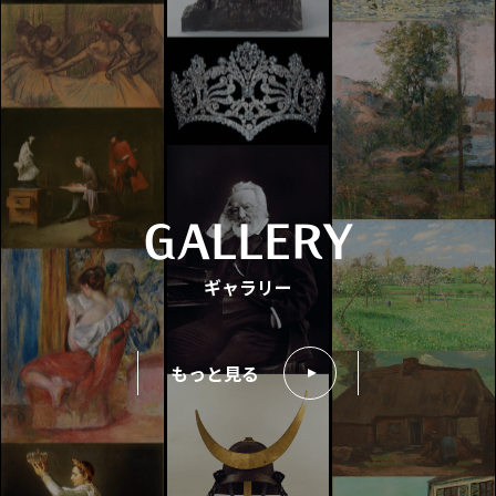
オンライン展覧会
東京富士美術館で2022年4月2日から6月5日まで開催され
た企画展「旅路の風景」展のオンライン展覧会です。
GALLERY
西洋版画の魅力 オンライン展覧会
ギャラリー
東京富士美術館で2021年12月10日から2022年1月30日ま
で開催された企画展「西洋版画の魅力」展のオンライン
展覧会です。
もっと見る