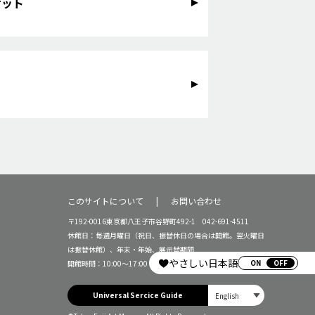
ケット
このサイトについて
お問い合わせ
〒192-0016東京都八王子市谷野町492-1 042-691-4511
休館日：毎週月曜日（祝日、振替休日の場合は開館。翌火曜日
は振替休館）、年末・年始、展示替期間
やさしい日本語
ON
開館時間：10:00～17:00（16:30受付終了）
Universal Sercice Guide