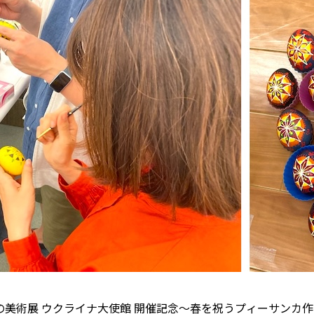
使館の美術展 ウクライナ大使館 開催記念〜春を祝うプィーサンカ