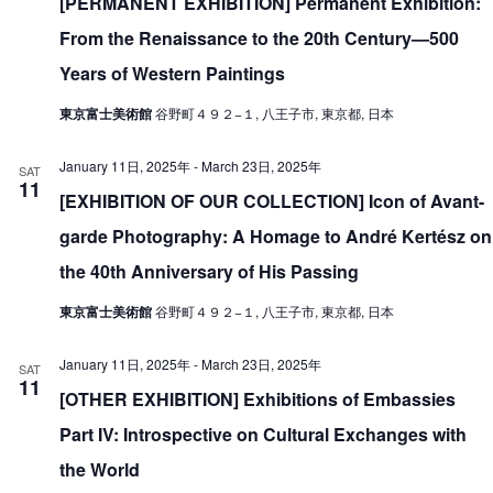
[PERMANENT EXHIBITION] Permanent Exhibition:
From the Renaissance to the 20th Century—500
Years of Western Paintings
東京富士美術館
谷野町４９２−１, 八王子市, 東京都, 日本
January 11日, 2025年
-
March 23日, 2025年
SAT
11
[EXHIBITION OF OUR COLLECTION] Icon of Avant-
garde Photography: A Homage to André Kertész on
the 40th Anniversary of His Passing
東京富士美術館
谷野町４９２−１, 八王子市, 東京都, 日本
January 11日, 2025年
-
March 23日, 2025年
SAT
11
[OTHER EXHIBITION] Exhibitions of Embassies
Part IV: Introspective on Cultural Exchanges with
the World