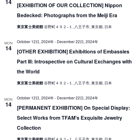
14
V
[EXHIBITION OF OUR COLLECTION] Nippon
i
i
Bedecked: Photographs from the Meiji Era
o
e
n
東京富士美術館
谷野町４９２−１, 八王子市, 東京都, 日本
w
October 12日, 2024年
-
December 22日, 2024年
s
MON
14
[OTHER EXHIBITION] Exhibitions of Embassies
N
a
Part III: Introspective on Cultural Exchanges with
v
the World
i
東京富士美術館
谷野町４９２−１, 八王子市, 東京都, 日本
g
October 12日, 2024年
-
December 22日, 2024年
a
MON
14
[PERMANENT EXHIBITION] On Special Display:
t
i
Select Works from TFAMʼs Exquisite Jewelry
o
Collection
n
東京富士美術館
谷野町４９２−１, 八王子市, 東京都, 日本