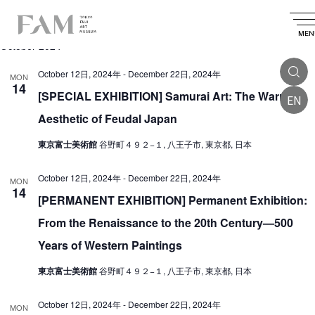
E
2024.10.14
 - 
2025.03.24
E
E
S
L
S
v
e
v
v
i
MEN
e
a
October 2024
e
l
e
s
e
e
r
n
t
n
c
October 12日, 2024年
-
December 22日, 2024年
n
MON
c
t
t
14
t
d
[SPECIAL EXHIBITION] Samurai Art: The Warrior
h
EN
t
V
a
s
t
Aesthetic of Feudal Japan
i
s
e
S
.
e
東京富士美術館
谷野町４９２−１, 八王子市, 東京都, 日本
e
w
a
October 12日, 2024年
-
December 22日, 2024年
s
MON
14
r
N
[PERMANENT EXHIBITION] Permanent Exhibition:
a
c
From the Renaissance to the 20th Century—500
v
h
Years of Western Paintings
i
a
東京富士美術館
谷野町４９２−１, 八王子市, 東京都, 日本
g
n
a
d
October 12日, 2024年
-
December 22日, 2024年
MON
t