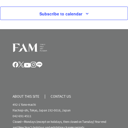
Subscribe to calendar
ABOUT THIS SITE
CONTACT US
492-1 Yano-machi
Hachioji-shi, Tokyo, Japan 192-0016, Japan
042-691-4511
Closed—Mondays (except on holidays, then closed on Tuesday) Year-end
and New Year’s holidays and exhibition change periods.