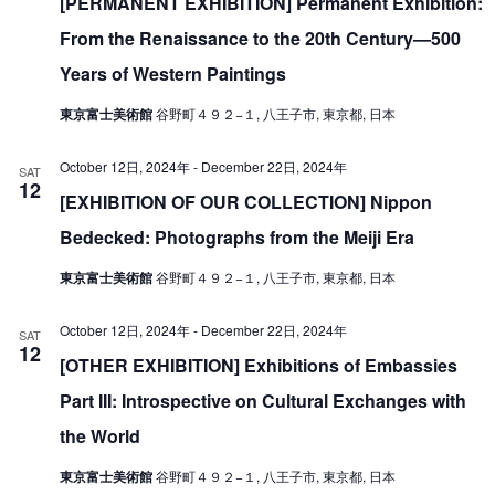
[PERMANENT EXHIBITION] Permanent Exhibition:
From the Renaissance to the 20th Century—500
Years of Western Paintings
東京富士美術館
谷野町４９２−１, 八王子市, 東京都, 日本
October 12日, 2024年
-
December 22日, 2024年
SAT
12
[EXHIBITION OF OUR COLLECTION] Nippon
Bedecked: Photographs from the Meiji Era
東京富士美術館
谷野町４９２−１, 八王子市, 東京都, 日本
October 12日, 2024年
-
December 22日, 2024年
SAT
12
[OTHER EXHIBITION] Exhibitions of Embassies
Part III: Introspective on Cultural Exchanges with
the World
東京富士美術館
谷野町４９２−１, 八王子市, 東京都, 日本