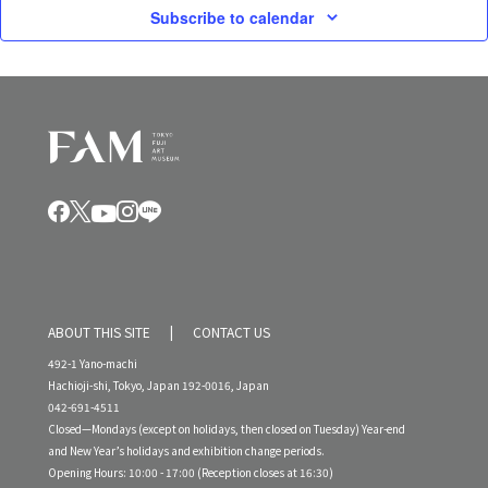
Subscribe to calendar
ABOUT THIS SITE
CONTACT US
492-1 Yano-machi
Hachioji-shi, Tokyo, Japan 192-0016, Japan
042-691-4511
Closed—Mondays (except on holidays, then closed on Tuesday) Year-end
and New Year’s holidays and exhibition change periods.
Opening Hours: 10:00 - 17:00 (Reception closes at 16:30)