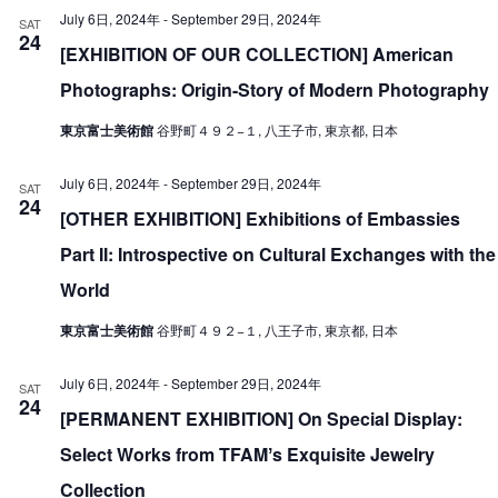
V
July 6日, 2024年
-
September 29日, 2024年
SAT
i
24
i
[EXHIBITION OF OUR COLLECTION] American
o
e
n
Photographs: Origin-Story of Modern Photography
w
東京富士美術館
谷野町４９２−１, 八王子市, 東京都, 日本
s
N
July 6日, 2024年
-
September 29日, 2024年
SAT
24
a
[OTHER EXHIBITION] Exhibitions of Embassies
v
Part II: Introspective on Cultural Exchanges with the
i
World
g
東京富士美術館
谷野町４９２−１, 八王子市, 東京都, 日本
a
t
July 6日, 2024年
-
September 29日, 2024年
SAT
24
i
[PERMANENT EXHIBITION] On Special Display:
o
Select Works from TFAMʼs Exquisite Jewelry
n
Collection