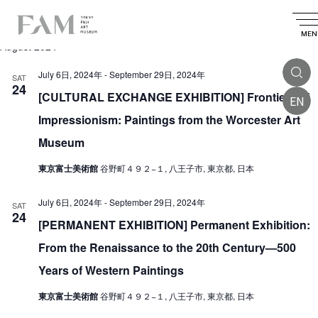
E
2024.08.24
 - 
2024.12.23
E
E
S
L
S
v
e
v
v
i
MEN
e
a
August 2024
e
l
e
s
e
e
r
n
t
n
c
July 6日, 2024年
-
September 29日, 2024年
n
SAT
c
t
t
24
t
d
[CULTURAL EXCHANGE EXHIBITION] Frontiers of
h
EN
t
V
a
s
t
Impressionism: Paintings from the Worcester Art
i
s
e
S
.
Museum
e
e
w
東京富士美術館
谷野町４９２−１, 八王子市, 東京都, 日本
a
s
r
N
July 6日, 2024年
-
September 29日, 2024年
SAT
24
a
c
[PERMANENT EXHIBITION] Permanent Exhibition:
v
h
From the Renaissance to the 20th Century—500
i
a
Years of Western Paintings
g
n
a
東京富士美術館
谷野町４９２−１, 八王子市, 東京都, 日本
d
t