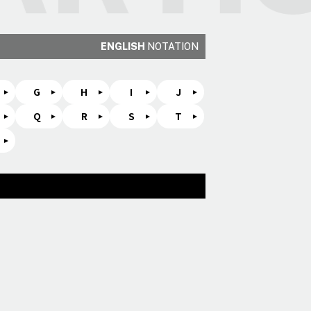
ENGLISH
NOTATION
G
H
I
J
Q
R
S
T