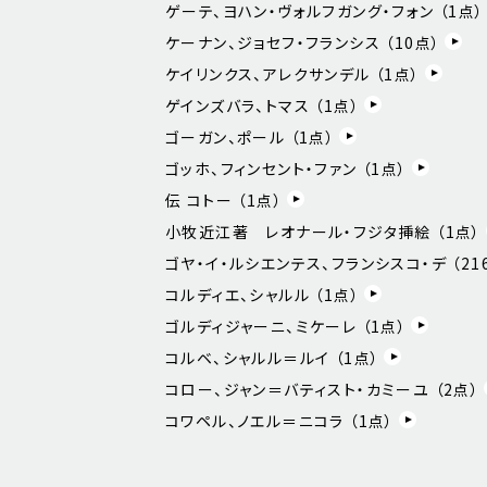
ゲーテ、ヨハン・ヴォルフガング・フォン （
1
点）
ケーナン、ジョセフ・フランシス （
10
点）
ケイリンクス、アレクサンデル （
1
点）
ゲインズバラ、トマス （
1
点）
ゴーガン、ポール （
1
点）
ゴッホ、フィンセント・ファン （
1
点）
伝 コトー （
1
点）
小牧近江著 レオナール・フジタ挿絵 （
1
点）
ゴヤ・イ・ルシエンテス、フランシスコ・デ （
21
コルディエ、シャルル （
1
点）
ゴルディジャーニ、ミケーレ （
1
点）
コルベ、シャルル＝ルイ （
1
点）
コロー、ジャン＝バティスト・カミーユ （
2
点）
コワペル、ノエル＝ニコラ （
1
点）