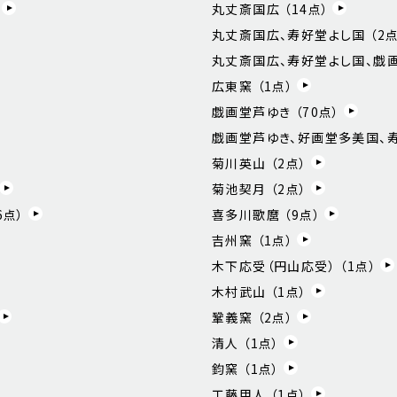
丸丈斎国広 （
14
点）
丸丈斎国広、寿好堂よし国 （
2
点
丸丈斎国広、寿好堂よし国、戯画
広東窯 （
1
点）
戯画堂芦ゆき （
70
点）
戯画堂芦ゆき、好画堂多美国、寿
菊川英山 （
2
点）
菊池契月 （
2
点）
6
点）
喜多川歌麿 （
9
点）
吉州窯 （
1
点）
木下応受（円山応受） （
1
点）
木村武山 （
1
点）
鞏義窯 （
2
点）
清人 （
1
点）
鈞窯 （
1
点）
工藤甲人 （
1
点）