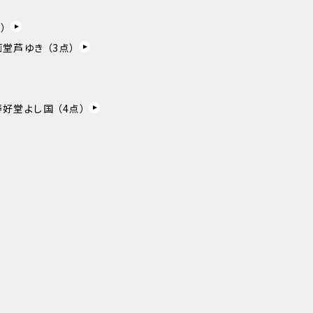
）
堂芦ゆき （
3
点）
好堂よし国 （
4
点）