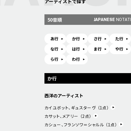
アーティストで探す
50音順
JAPANESE
NOTAT
あ行
か行
さ行
た行
な行
は行
ま行
や行
ら行
わ行
か行
西洋のアーティスト
カイユボット、ギュスターヴ （
1
点）
カサット、メアリー （
2
点）
カシュー、フランソワ＝シャルル （
1
点）