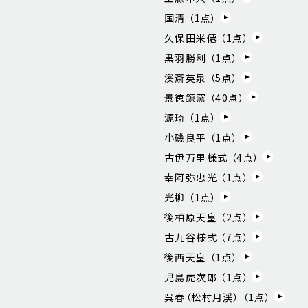
国清 （
1
点）
久保田米僊 （
1
点）
黒羽勝利 （
1
点）
溪斎英泉 （
5
点）
景徳鎮窯 （
40
点）
源琦 （
1
点）
小磯良平 （
1
点）
古伊万里様式 （
4
点）
幸阿弥忠光 （
1
点）
光柳 （
1
点）
後柏原天皇 （
2
点）
古九谷様式 （
7
点）
後西天皇 （
1
点）
児島虎次郎 （
1
点）
呉春（松村月渓） （
1
点）