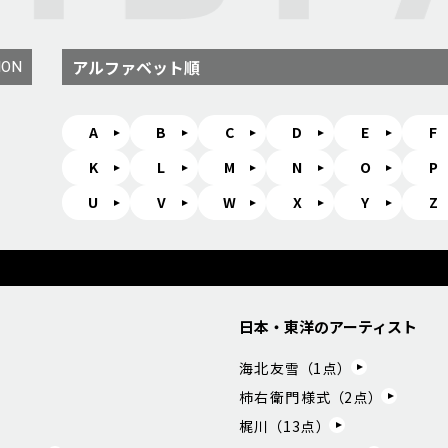
アルファベット順
ION
A
B
C
D
E
F
K
L
M
N
O
P
U
V
W
X
Y
Z
日本・東洋のアーティスト
海北友雪 （
1
点）
柿右衛門様式 （
2
点）
梶川 （
13
点）