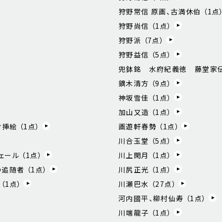
狩野常信 原画、古満休伯 （
1
点
狩野尚信 （
1
点）
狩野派 （
7
点）
狩野益信 （
5
点）
兜鉢銘 水府紀義徳 藤堂家伝
鏑木清方 （
9
点）
神坂雪佳 （
1
点）
加山又造 （
1
点）
挿絵 （
1
点）
画遊軒春勢 （
1
点）
川合玉堂 （
5
点）
ェール （
1
点）
川上閑月 （
1
点）
の追随者 （
1
点）
川尻正光 （
1
点）
（
1
点）
川瀬巴水 （
27
点）
河内國平、柳村仙寿 （
1
点）
川端龍子 （
1
点）