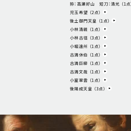
拵：高瀬好山 短刀：清光 （
1
点
児玉希望 （
2
点）
後土御門天皇 （
1
点）
小林清親 （
1
点）
小林古径 （
3
点）
小堀遠州 （
1
点）
古満休伯 （
1
点）
古満巨柳 （
1
点）
古満文哉 （
1
点）
小室翠雲 （
1
点）
後陽成天皇 （
3
点）