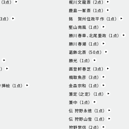
（
3
点）
梶川文龍斎 （
2
点）
鹿島一峯斎 （
1
点）
3
点）
銘 賀州住政平作 （
1
点）
堅山南風 （
1
点）
勝川春章、北尾重政 （
1
点）
勝川春潮 （
1
点）
葛飾北斎 （
50
点）
）
勝光 （
1
点）
）
画登軒春芝 （
3
点）
楫取魚彦 （
3
点）
挿絵 （
1
点）
金森宗和 （
1
点）
兼定（之定） （
1
点）
兼中 （
1
点）
伝 狩野永徳 （
1
点）
伝 狩野山雪 （
1
点）
狩野常信 （
2
点）