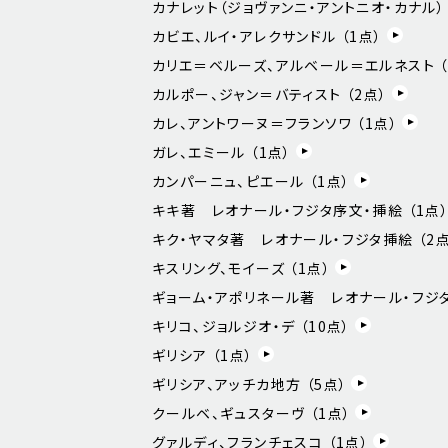
カナレット（ジョヴァンニ・アントニオ・カナル） 
カビエ、ルイ・アレクサンドル （
1
点）
カリエ＝ベルーズ、アルベール＝エルネスト （
カルポー、ジャン＝バティスト （
2
点）
カレ、アントワーヌ＝フランソワ （
1
点）
ガレ、エミール （
1
点）
カンパーニュ、ピエール （
1
点）
キキ著 レオナール・フジタ序文・挿絵 （
1
点
キク・ヤマタ著 レオナール・フジタ挿絵 （
2
点
キスリング、モイーズ （
1
点）
ギョーム・アポリネール著 レオナール・フジタ
キリコ、ジョルジオ・デ （
10
点）
ギリシア （
1
点）
ギリシア、アッチカ地方 （
5
点）
クールベ、ギュスターヴ （
1
点）
グァルディ、フランチェスコ （
1
点）