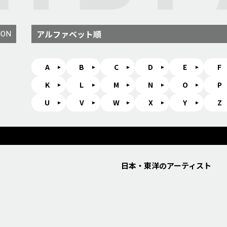
アルファベット順
ION
A
B
C
D
E
F
K
L
M
N
O
P
U
V
W
X
Y
Z
日本・東洋のアーティスト