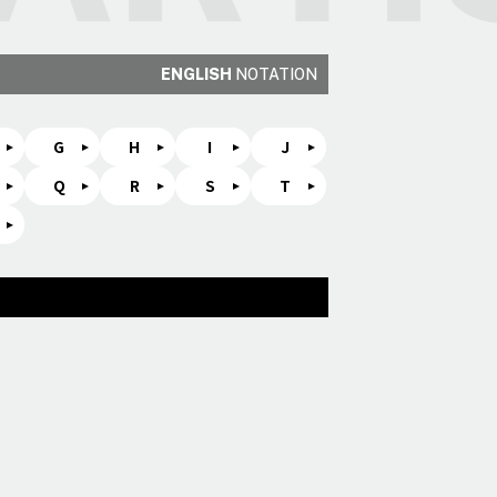
ENGLISH
NOTATION
G
H
I
J
Q
R
S
T