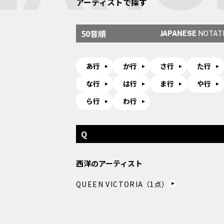
アーティストで探す
50音順
JAPANESE
NOTAT
あ行
か行
さ行
た行
な行
は行
ま行
や行
ら行
わ行
Q
西洋のアーティスト
QUEEN VICTORIA （
1
点）