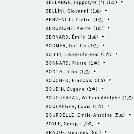
BELLANGÉ, Hippolyte (?) （
1
点）
BELLINI, Giovanni （
1
点）
BENVENUTI, Pietro （
1
点）
BERGAIGNE, Pierre （
1
点）
BERNARD, Émile （
1
点）
BODMER, Gottlib （
1
点）
BOILLY, Louis-Léopold （
1
点）
BONNARD, Pierre （
1
点）
BOOTH, John （
1
点）
BOUCHER, François （
3
点）
BOUDIN, Eugène （
2
点）
BOUGUEREAU, William Adolphe （
1
点
BOULANGER, Louis （
1
点）
BOURDELLE, Émile-Antoine （
5
点）
BOYLE, George （
1
点）
BRAQUE, Georges （
8
点）