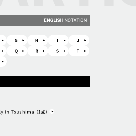
ENGLISH
NOTATION
G
H
I
J
Q
R
S
T
ly in Tsushima （
1
点）