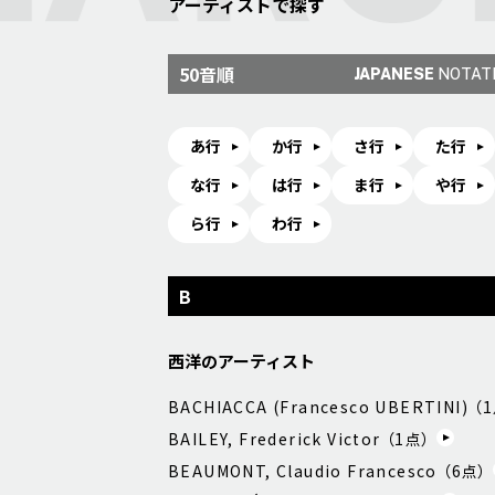
アーティストで探す
50音順
JAPANESE
NOTAT
あ行
か行
さ行
た行
な行
は行
ま行
や行
ら行
わ行
B
西洋のアーティスト
BACHIACCA (Francesco UBERTINI) （
1
BAILEY, Frederick Victor （
1
点）
BEAUMONT, Claudio Francesco （
6
点）