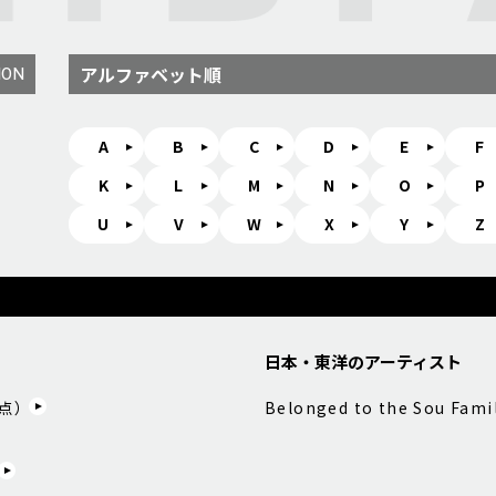
アルファベット順
ION
A
B
C
D
E
F
K
L
M
N
O
P
U
V
W
X
Y
Z
日本・東洋のアーティスト
点）
Belonged to the Sou Fami