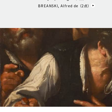
BREANSKI, Alfred de （
2
点）