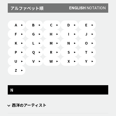
アルファベット順
ENGLISH
NOTATION
A
B
C
D
E
F
G
H
I
J
K
L
M
N
O
P
Q
R
S
T
U
V
W
X
Y
Z
N
西洋のアーティスト