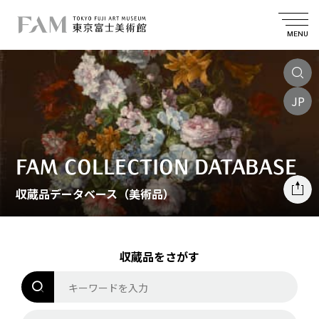
MENU
JP
FAM COLLECTION DATABASE
収蔵品データベース（美術品）
収蔵品をさがす