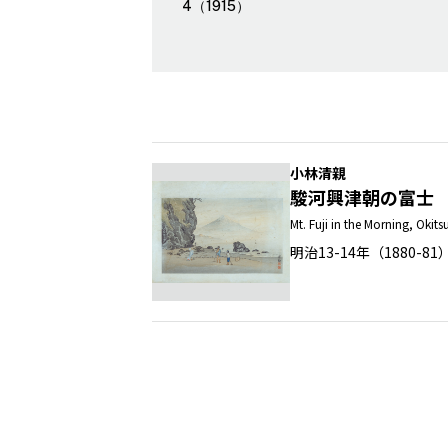
4（1915）
小林清親
駿河興津朝の富士
Mt. Fuji in the Morning, Okit
明治13-14年（1880-8