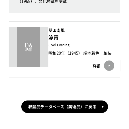
（1968）、文化勲章を受章。
堅山南風
涼宵
Cool Evening
昭和20年（1945） 絹本着色 軸装
詳細
収蔵品データベース（美術品）に戻る