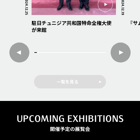
2024.12.25
2024.12.19
駐日チュニジア共和国特命全権大使
『サ
が来館
一覧を見る
UPCOMING EXHIBITIONS
開催予定の展覧会