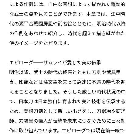
による作例には、自由な画想によって描かれた躍動的
な武士の姿を見ることができます。本章では、江戸時
代の源平合戦図屏風や武者絵とともに、明治時代以降
の作例をあわせて紹介し、時代を超えて描き継がれた
侍のイメージをたどります。
エピローグ──サムライが愛した美の伝承
明治以降、武士の時代の終焉とともに刀剣や武具甲
冑、印籠などは注文主を失って急速に不遇の時代を迎
えることとなりました。そうした厳しい時代状況の中
で、日本刀は日本独自に育まれた美と技術を伝承する
ため、美術刀剣として新しい出発をし、刀鍛冶や研ぎ
師、刀装具の職人が伝統を未来につなぐために日々制
作に取り組んでいます。エピローグでは現在第一線で