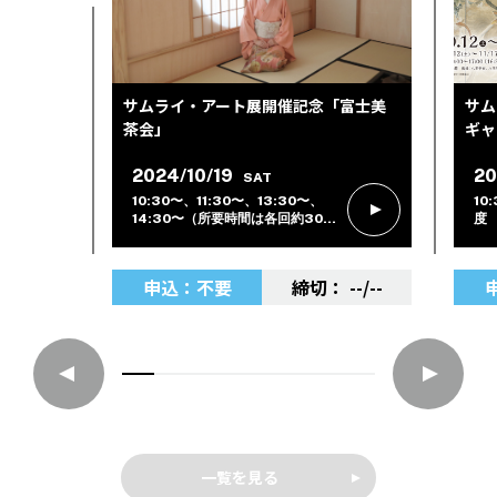
サムライ・アート展開催記念「富士美
サム
茶会」
ギャ
2024/10/19
20
SAT
10:30〜、11:30〜、13:30〜、
10
14:30〜（所要時間は各回約30分
度
間）
申込：不要
--/--
一覧を見る