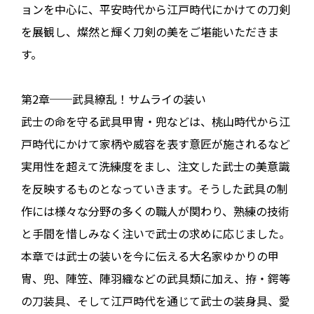
ョンを中心に、平安時代から江戸時代にかけての刀剣
を展観し、燦然と輝く刀剣の美をご堪能いただきま
す。
第2章──武具繚乱！サムライの装い
武士の命を守る武具甲冑・兜などは、桃山時代から江
戸時代にかけて家柄や威容を表す意匠が施されるなど
実用性を超えて洗練度をまし、注文した武士の美意識
を反映するものとなっていきます。そうした武具の制
作には様々な分野の多くの職人が関わり、熟練の技術
と手間を惜しみなく注いで武士の求めに応じました。
本章では武士の装いを今に伝える大名家ゆかりの甲
冑、兜、陣笠、陣羽織などの武具類に加え、拵・鍔等
の刀装具、そして江戸時代を通じて武士の装身具、愛