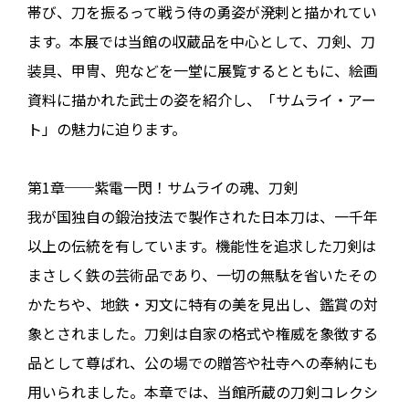
帯び、刀を振るって戦う侍の勇姿が溌剌と描かれてい
ます。本展では当館の収蔵品を中心として、刀剣、刀
装具、甲冑、兜などを一堂に展覧するとともに、絵画
資料に描かれた武士の姿を紹介し、「サムライ・アー
ト」の魅力に迫ります。
第1章──紫電一閃！サムライの魂、刀剣
我が国独自の鍛治技法で製作された日本刀は、一千年
以上の伝統を有しています。機能性を追求した刀剣は
まさしく鉄の芸術品であり、一切の無駄を省いたその
かたちや、地鉄・刃文に特有の美を見出し、鑑賞の対
象とされました。刀剣は自家の格式や権威を象徴する
品として尊ばれ、公の場での贈答や社寺への奉納にも
用いられました。本章では、当館所蔵の刀剣コレクシ