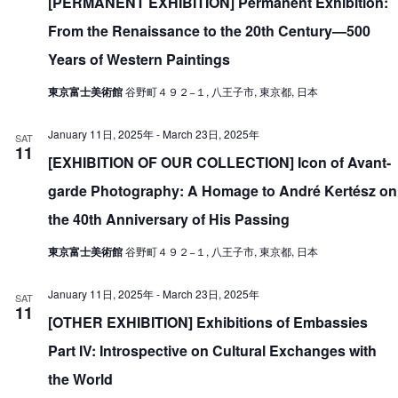
[PERMANENT EXHIBITION] Permanent Exhibition:
From the Renaissance to the 20th Century—500
Years of Western Paintings
東京富士美術館
谷野町４９２−１, 八王子市, 東京都, 日本
January 11日, 2025年
-
March 23日, 2025年
SAT
11
[EXHIBITION OF OUR COLLECTION] Icon of Avant-
garde Photography: A Homage to André Kertész on
the 40th Anniversary of His Passing
東京富士美術館
谷野町４９２−１, 八王子市, 東京都, 日本
January 11日, 2025年
-
March 23日, 2025年
SAT
11
[OTHER EXHIBITION] Exhibitions of Embassies
Part IV: Introspective on Cultural Exchanges with
the World