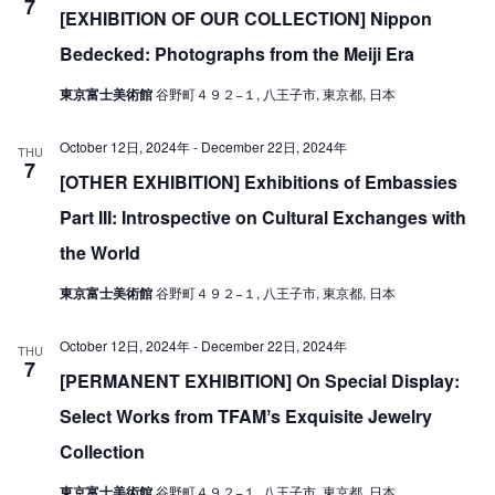
7
V
[EXHIBITION OF OUR COLLECTION] Nippon
i
i
Bedecked: Photographs from the Meiji Era
o
e
n
東京富士美術館
谷野町４９２−１, 八王子市, 東京都, 日本
w
October 12日, 2024年
-
December 22日, 2024年
s
THU
7
[OTHER EXHIBITION] Exhibitions of Embassies
N
a
Part III: Introspective on Cultural Exchanges with
v
the World
i
東京富士美術館
谷野町４９２−１, 八王子市, 東京都, 日本
g
October 12日, 2024年
-
December 22日, 2024年
a
THU
7
[PERMANENT EXHIBITION] On Special Display:
t
i
Select Works from TFAMʼs Exquisite Jewelry
o
Collection
n
東京富士美術館
谷野町４９２−１, 八王子市, 東京都, 日本