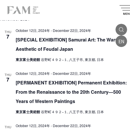
E
2024.11.07
 - 
2025.03.24
E
E
S
L
S
v
e
v
v
i
MEN
e
a
November 2024
e
l
e
s
e
e
r
n
t
n
c
October 12日, 2024年
-
December 22日, 2024年
n
THU
c
t
t
7
t
d
[SPECIAL EXHIBITION] Samurai Art: The Warrior
h
EN
t
V
a
s
t
Aesthetic of Feudal Japan
i
s
e
S
.
e
東京富士美術館
谷野町４９２−１, 八王子市, 東京都, 日本
e
w
a
October 12日, 2024年
-
December 22日, 2024年
s
THU
7
r
N
[PERMANENT EXHIBITION] Permanent Exhibition:
a
c
From the Renaissance to the 20th Century—500
v
h
Years of Western Paintings
i
a
東京富士美術館
谷野町４９２−１, 八王子市, 東京都, 日本
g
n
a
d
October 12日, 2024年
-
December 22日, 2024年
THU
t