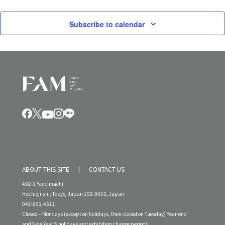
Subscribe to calendar
ABOUT THIS SITE
CONTACT US
492-1 Yano-machi
Hachioji-shi, Tokyo, Japan 192-0016, Japan
042-691-4511
Closed—Mondays (except on holidays, then closed on Tuesday) Year-end
and New Year’s holidays and exhibition change periods.