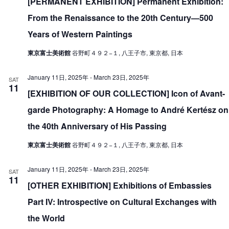
[PERMANENT EXHIBITION] Permanent Exhibition:
From the Renaissance to the 20th Century—500
Years of Western Paintings
東京富士美術館
谷野町４９２−１, 八王子市, 東京都, 日本
January 11日, 2025年
-
March 23日, 2025年
SAT
11
[EXHIBITION OF OUR COLLECTION] Icon of Avant-
garde Photography: A Homage to André Kertész on
the 40th Anniversary of His Passing
東京富士美術館
谷野町４９２−１, 八王子市, 東京都, 日本
January 11日, 2025年
-
March 23日, 2025年
SAT
11
[OTHER EXHIBITION] Exhibitions of Embassies
Part IV: Introspective on Cultural Exchanges with
the World