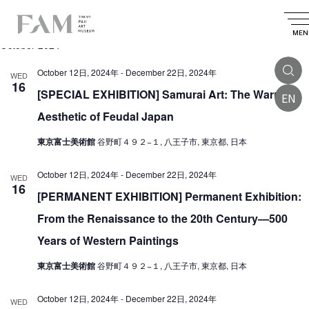
E
2024.10.16
 - 
2025.03.24
E
E
S
L
S
v
e
v
v
i
MEN
e
a
October 2024
e
l
e
s
e
e
r
n
t
n
c
October 12日, 2024年
-
December 22日, 2024年
n
WED
c
t
t
16
t
d
[SPECIAL EXHIBITION] Samurai Art: The Warrior
h
EN
t
V
a
s
t
Aesthetic of Feudal Japan
i
s
e
S
.
e
東京富士美術館
谷野町４９２−１, 八王子市, 東京都, 日本
e
w
a
October 12日, 2024年
-
December 22日, 2024年
s
WED
16
r
N
[PERMANENT EXHIBITION] Permanent Exhibition:
a
c
From the Renaissance to the 20th Century—500
v
h
Years of Western Paintings
i
a
東京富士美術館
谷野町４９２−１, 八王子市, 東京都, 日本
g
n
a
d
October 12日, 2024年
-
December 22日, 2024年
WED
t