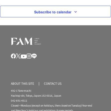
Subscribe to calendar
ABOUT THIS SITE
CONTACT US
492-1 Yano-machi
Hachioji-shi, Tokyo, Japan 192-0016, Japan
042-691-4511
Closed—Mondays (except on holidays, then closed on Tuesday) Year-end
and New Year’s holidays and exhibition change periods.