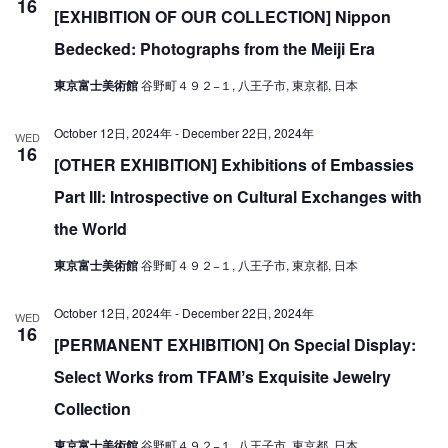
16
V
[EXHIBITION OF OUR COLLECTION] Nippon
i
i
Bedecked: Photographs from the Meiji Era
o
e
n
東京富士美術館
谷野町４９２−１, 八王子市, 東京都, 日本
w
October 12日, 2024年
-
December 22日, 2024年
s
WED
16
[OTHER EXHIBITION] Exhibitions of Embassies
N
a
Part III: Introspective on Cultural Exchanges with
v
the World
i
東京富士美術館
谷野町４９２−１, 八王子市, 東京都, 日本
g
October 12日, 2024年
-
December 22日, 2024年
a
WED
16
[PERMANENT EXHIBITION] On Special Display:
t
i
Select Works from TFAMʼs Exquisite Jewelry
o
Collection
n
東京富士美術館
谷野町４９２−１, 八王子市, 東京都, 日本