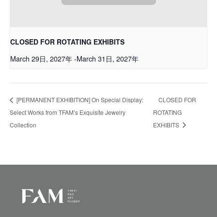
CLOSED FOR ROTATING EXHIBITS
March 29日, 2027年
-
March 31日, 2027年
[PERMANENT EXHIBITION] On Special Display:
CLOSED FOR
Select Works from TFAMʼs Exquisite Jewelry
ROTATING
Collection
EXHIBITS