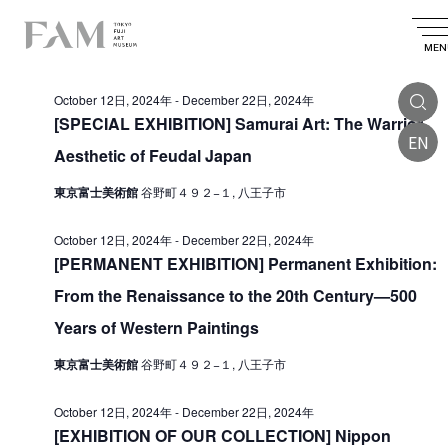
E
2024.11.07
E
E
S
D
S
v
e
v
v
a
MEN
e
All Day
a
e
l
e
y
e
e
r
n
October 12日, 2024年
-
December 22日, 2024年
n
c
n
c
t
t
[SPECIAL EXHIBITION] Samurai Art: The Warrior
t
d
h
EN
t
V
a
Aesthetic of Feudal Japan
s
t
i
s
e
S
東京富士美術館
谷野町４９２−１, 八王子市
.
e
f
e
w
o
October 12日, 2024年
-
December 22日, 2024年
a
s
[PERMANENT EXHIBITION] Permanent Exhibition:
r
r
N
From the Renaissance to the 20th Century—500
N
a
c
Years of Western Paintings
v
o
h
i
東京富士美術館
谷野町４９２−１, 八王子市
a
v
g
n
e
October 12日, 2024年
-
December 22日, 2024年
a
d
[EXHIBITION OF OUR COLLECTION] Nippon
m
t