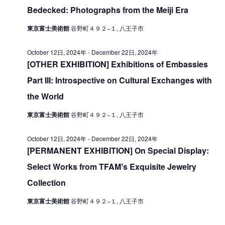
V
Bedecked: Photographs from the Meiji Era
i
b
i
o
e
東京富士美術館
谷野町４９２−１, 八王子市
e
n
r
w
October 12日, 2024年
-
December 22日, 2024年
7
[OTHER EXHIBITION] Exhibitions of Embassies
s
日
Part III: Introspective on Cultural Exchanges with
N
,
the World
a
2
v
東京富士美術館
谷野町４９２−１, 八王子市
i
0
October 12日, 2024年
-
December 22日, 2024年
g
2
[PERMANENT EXHIBITION] On Special Display:
a
4
Select Works from TFAMʼs Exquisite Jewelry
t
年
Collection
i
東京富士美術館
谷野町４９２−１, 八王子市
o
n