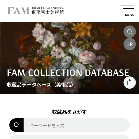
MENU
JP
FAM COLLECTION DATABASE
収蔵品データベース（美術品）
収蔵品をさがす