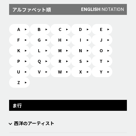
アルファベット順
ENGLISH
NOTATION
A
B
C
D
E
F
G
H
I
J
K
L
M
N
O
P
Q
R
S
T
U
V
W
X
Y
Z
ま行
西洋のアーティスト