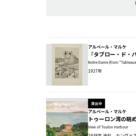
アルベール・マルケ
『タブロー・ド・パ
Notre-Dame (from “Tableaux 
1927年
貸出中
アルベール・マルケ
トゥーロン湾の眺
View of Toulon Harbour
1938年 油彩、カンヴァ