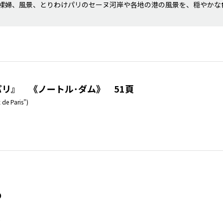
裸婦、風景、とりわけパリのセーヌ河岸や各地の港の風景を、穏やかな
リ』 《ノートル･ダム》 51頁
de Paris”)
め
ス