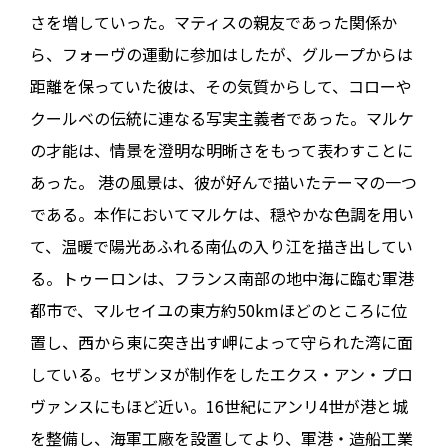
さを増していった。マティスの親友であった関係か
ら、フォーヴの運動に参加はしたが、グループからは
距離を保っていた彼は、その気質からして、コローや
クールベの伝統に連なる写実主義者であった。マルケ
の才能は、情景を澄明な明晰さをもって表わすことに
あった。 港の風景は、彼が好んで描いたテーマの一つ
である。本作においてマルケは、穏やかな色調を用い
て、温暖で陽光あふれる南仏の入り江を描き出してい
る。トゥーロンは、フランス南部の地中海に臨む軍港
都市で、マルセイユの東方約50kmほどのところに位
置し、西から東に突き出す岬によって守られた湾に面
している。セザンヌが制作をしたエクス・アン・プロ
ヴァンスにもほど近い。16世紀にアンリ4世が港と城
を整備し、海軍工廠を設置してより、軍港・造船工業