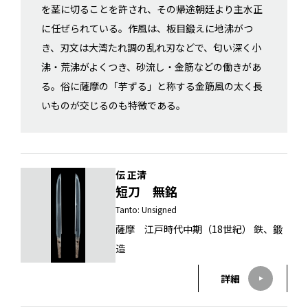
を茎に切ることを許され、その帰途朝廷より主水正
に任ぜられている。作風は、板目鍛えに地沸がつ
き、刃文は大湾たれ調の乱れ刃などで、匂い深く小
沸・荒沸がよくつき、砂流し・金筋などの働きがあ
る。俗に薩摩の「芋ずる」と称する金筋風の太く長
いものが交じるのも特徴である。
伝 正清
短刀 無銘
Tanto: Unsigned
薩摩 江戸時代中期（18世紀） 鉄、鍛
造
詳細