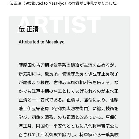
伝 正清（ Attributed to Masakiyo）の作品が 1件見つかりました。
伝 正清
Attributed to Masakiyo
薩摩国の古刀期は波平系の鍛冶が主流を占めるが、
新刀期には、慶長頃、備後守氏房と伊豆守正房親子
が尾張より移住、古作志津風の相州伝を伝える。な
かでも江戸中期の名工としてあげられるのが主水正
正清と一平安代である。正清は、藩命により、薩摩
藩工伊豆守正房（俗称丸太惣左衛門）に鍛刀技術を
学び、初銘を清盈、のち正清と改めている。享保6
年正月、同国の一平安代とともに八代将軍吉宗公に
召されて江戸浜御殿で鍛刀し、将軍家から一葉葵紋