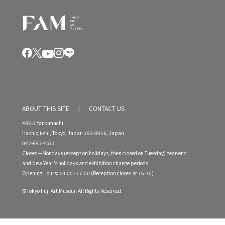
ABOUT THIS SITE
CONTACT US
492-1 Yano-machi
Hachioji-shi, Tokyo, Japan 192-0016, Japan
042-691-4511
Closed—Mondays (except on holidays, then closed on Tuesday) Year-end
and New Year’s holidays and exhibition change periods.
Opening Hours: 10:00 - 17:00 (Reception closes at 16:30)
©Tokyo Fuji Art Museun All Rights Reserved.