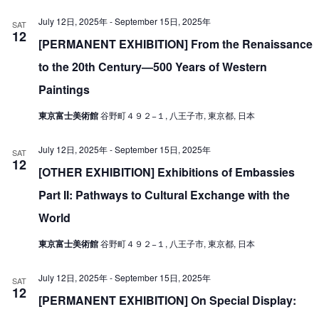
July 12日, 2025年
-
September 15日, 2025年
SAT
12
[PERMANENT EXHIBITION] From the Renaissance
to the 20th Century—500 Years of Western
Paintings
東京富士美術館
谷野町４９２−１, 八王子市, 東京都, 日本
July 12日, 2025年
-
September 15日, 2025年
SAT
12
[OTHER EXHIBITION] Exhibitions of Embassies
Part II: Pathways to Cultural Exchange with the
World
東京富士美術館
谷野町４９２−１, 八王子市, 東京都, 日本
July 12日, 2025年
-
September 15日, 2025年
SAT
12
[PERMANENT EXHIBITION] On Special Display: