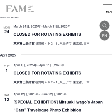
E
2025.03.24
 - 
2025.09.16
E
E
S
L
S
v
e
v
v
i
MEN
e
a
March 2025
e
l
e
s
e
e
r
n
t
n
c
March 24日, 2025年
-
March 31日, 2025年
n
MON
c
t
t
24
t
d
CLOSED FOR ROTATING EXHIBITS
h
EN
t
V
a
s
t
東京富士美術館
谷野町４９２−１, 八王子市, 東京都, 日本
i
s
e
S
.
e
April 2025
e
w
a
s
April 1日, 2025年
-
April 11日, 2025年
TUE
1
r
N
CLOSED FOR ROTATING EXHIBITS
a
c
東京富士美術館
谷野町４９２−１, 八王子市, 東京都, 日本
v
h
i
a
April 12日, 2025年
-
June 22日, 2025年
SAT
g
12
n
[SPECIAL EXHIBITION] Mitsuaki Iwago’s Japan
a
d
“Cats” Travelogue Photo Exhibition
t