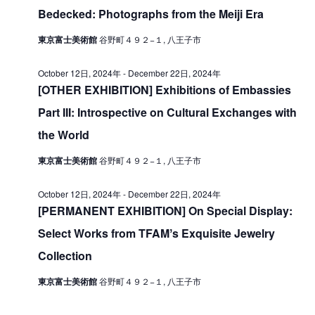
V
Bedecked: Photographs from the Meiji Era
i
e
i
o
r
東京富士美術館
谷野町４９２−１, 八王子市
e
n
2
w
October 12日, 2024年
-
December 22日, 2024年
7
[OTHER EXHIBITION] Exhibitions of Embassies
s
日
Part III: Introspective on Cultural Exchanges with
N
,
the World
a
2
v
東京富士美術館
谷野町４９２−１, 八王子市
i
0
October 12日, 2024年
-
December 22日, 2024年
g
2
[PERMANENT EXHIBITION] On Special Display:
a
4
Select Works from TFAMʼs Exquisite Jewelry
t
年
Collection
i
東京富士美術館
谷野町４９２−１, 八王子市
o
n