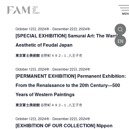
E
2024.10.27
E
E
S
D
S
v
e
v
v
a
MEN
e
All Day
a
e
l
e
y
e
e
r
n
October 12日, 2024年
-
December 22日, 2024年
n
c
n
c
t
t
[SPECIAL EXHIBITION] Samurai Art: The Warrior
t
d
h
EN
t
V
a
Aesthetic of Feudal Japan
s
t
i
s
e
S
東京富士美術館
谷野町４９２−１, 八王子市
.
e
f
e
w
o
October 12日, 2024年
-
December 22日, 2024年
a
s
[PERMANENT EXHIBITION] Permanent Exhibition:
r
r
N
From the Renaissance to the 20th Century—500
O
a
c
Years of Western Paintings
v
c
h
i
東京富士美術館
谷野町４９２−１, 八王子市
a
t
g
n
o
October 12日, 2024年
-
December 22日, 2024年
a
d
[EXHIBITION OF OUR COLLECTION] Nippon
b
t