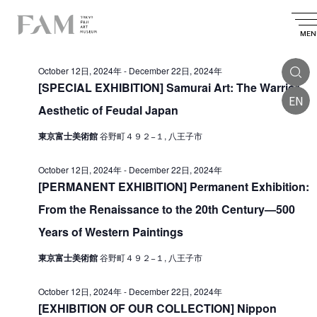
E
2024.10.17
E
E
S
D
S
v
e
v
v
a
MEN
e
All Day
a
e
l
e
y
e
e
r
n
October 12日, 2024年
-
December 22日, 2024年
n
c
n
c
t
t
[SPECIAL EXHIBITION] Samurai Art: The Warrior
t
d
h
EN
t
V
a
Aesthetic of Feudal Japan
s
t
i
s
e
S
東京富士美術館
谷野町４９２−１, 八王子市
.
e
f
e
w
o
October 12日, 2024年
-
December 22日, 2024年
a
s
[PERMANENT EXHIBITION] Permanent Exhibition:
r
r
N
From the Renaissance to the 20th Century—500
O
a
c
Years of Western Paintings
v
c
h
i
東京富士美術館
谷野町４９２−１, 八王子市
a
t
g
n
o
October 12日, 2024年
-
December 22日, 2024年
a
d
[EXHIBITION OF OUR COLLECTION] Nippon
b
t