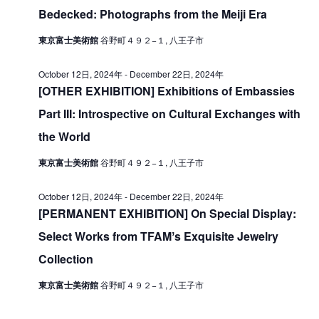
V
Bedecked: Photographs from the Meiji Era
i
e
i
o
r
東京富士美術館
谷野町４９２−１, 八王子市
e
n
1
w
October 12日, 2024年
-
December 22日, 2024年
7
[OTHER EXHIBITION] Exhibitions of Embassies
s
日
Part III: Introspective on Cultural Exchanges with
N
,
the World
a
2
v
東京富士美術館
谷野町４９２−１, 八王子市
i
0
October 12日, 2024年
-
December 22日, 2024年
g
2
[PERMANENT EXHIBITION] On Special Display:
a
4
Select Works from TFAMʼs Exquisite Jewelry
t
年
Collection
i
東京富士美術館
谷野町４９２−１, 八王子市
o
n