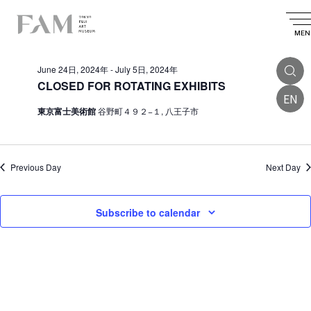
E
2024.06.28
E
E
S
D
S
v
e
v
v
a
MEN
e
All Day
a
e
l
e
y
e
e
r
n
June 24日, 2024年
-
July 5日, 2024年
n
c
n
c
t
t
CLOSED FOR ROTATING EXHIBITS
t
d
h
EN
t
V
a
東京富士美術館
谷野町４９２−１, 八王子市
s
t
i
s
e
S
.
e
f
e
w
o
Previous Day
Next Day
a
s
r
r
N
Subscribe to calendar
J
a
c
v
u
h
i
a
n
g
n
e
a
d
2
t