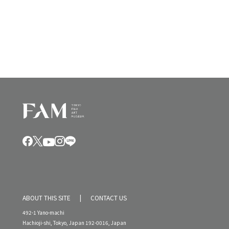
V
i
8
i
o
日
e
n
,
w
2
s
0
N
2
a
4
v
i
年
g
a
t
i
ABOUT THIS SITE
CONTACT US
o
492-1 Yano-machi
n
Hachioji-shi, Tokyo, Japan 192-0016, Japan