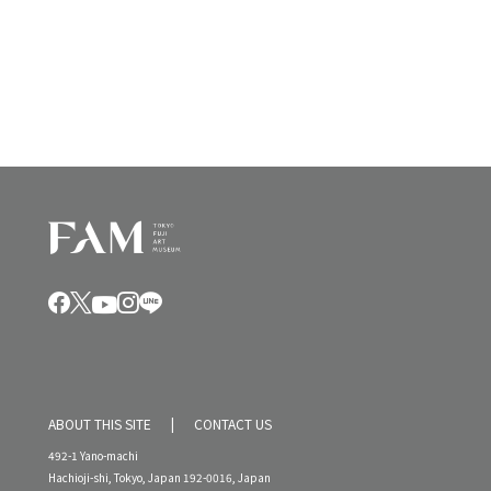
V
i
4
i
o
日
e
n
,
w
2
s
0
N
2
a
4
v
i
年
g
a
t
i
ABOUT THIS SITE
CONTACT US
o
492-1 Yano-machi
n
Hachioji-shi, Tokyo, Japan 192-0016, Japan