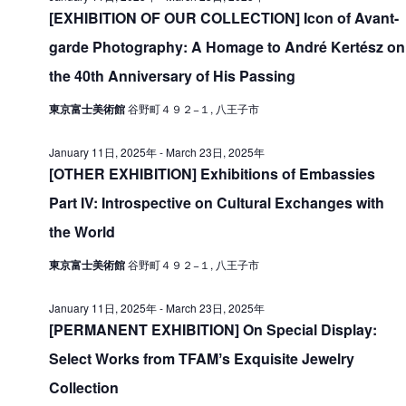
V
[EXHIBITION OF OUR COLLECTION] Icon of Avant-
i
1
i
garde Photography: A Homage to André Kertész on
o
0
e
n
the 40th Anniversary of His Passing
日
w
東京富士美術館
谷野町４９２−１, 八王子市
,
s
2
N
January 11日, 2025年
-
March 23日, 2025年
0
[OTHER EXHIBITION] Exhibitions of Embassies
a
2
Part IV: Introspective on Cultural Exchanges with
v
the World
i
5
g
年
東京富士美術館
谷野町４９２−１, 八王子市
a
January 11日, 2025年
-
March 23日, 2025年
t
[PERMANENT EXHIBITION] On Special Display:
i
Select Works from TFAMʼs Exquisite Jewelry
o
Collection
n