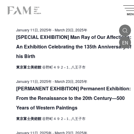
E
2025.03.10
E
E
S
D
S
v
e
v
v
a
MEN
e
All Day
a
e
l
e
y
e
e
r
n
January 11日, 2025年
-
March 23日, 2025年
n
c
n
c
t
t
[SPECIAL EXHIBITION] Man Ray of Our Affections:
t
d
h
EN
t
V
a
An Exhibition Celebrating the 135th Anniversary of
s
t
i
s
e
his Birth
S
.
e
f
e
東京富士美術館
谷野町４９２−１, 八王子市
w
o
a
s
January 11日, 2025年
-
March 23日, 2025年
r
r
N
[PERMANENT EXHIBITION] Permanent Exhibition:
M
a
c
From the Renaissance to the 20th Century—500
v
a
h
Years of Western Paintings
i
a
r
g
東京富士美術館
谷野町４９２−１, 八王子市
n
c
a
d
h
t
January 11日, 2025年
-
March 23日, 2025年