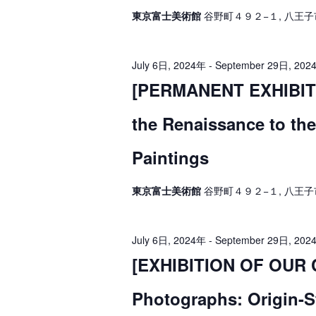
r
u
E
h
東京富士美術館
谷野町４９２−１, 八王子
v
e
g
a
n
t
n
u
July 6日, 2024年
-
September 29日, 202
s
b
[PERMANENT EXHIBITI
d
s
y
K
V
t
e
the Renaissance to th
y
i
w
2
o
Paintings
e
r
7
d
w
.
日
東京富士美術館
谷野町４９２−１, 八王子
s
,
N
July 6日, 2024年
-
September 29日, 202
2
a
[EXHIBITION OF OUR 
0
v
2
Photographs: Origin-
i