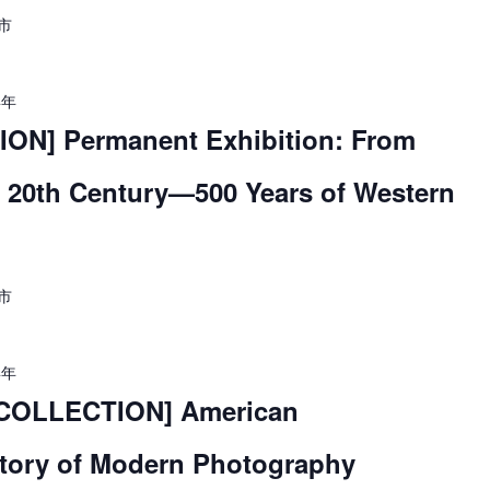
市
4年
ON] Permanent Exhibition: From
e 20th Century—500 Years of Western
市
4年
COLLECTION] American
Story of Modern Photography