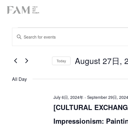
E
E
E
n
v
v
t
e
e
e
r
K
August 27日,
n
e
Today
n
y
S
t
w
t
e
o
l
s
r
All Day
e
s
d
c
S
.
t
f
S
d
e
e
July 6日, 2024年
-
September 29日, 202
a
a
o
t
[CULTURAL EXCHANGE 
a
r
e
c
r
.
h
r
Impressionism: Painti
f
A
o
c