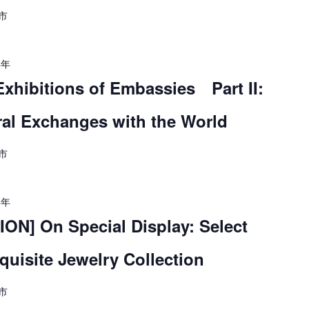
市
4年
hibitions of Embassies Part II:
ral Exchanges with the World
市
4年
N] On Special Display: Select
uisite Jewelry Collection
市