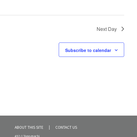
Next Day
Subscribe to calendar
ABOUT THIS SITE
CONTACT US
492-1 Yano-machi