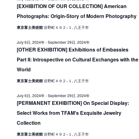
V
[EXHIBITION OF OUR COLLECTION] American
i
t
i
Photographs: Origin-Story of Modern Photography
o
1
e
n
東京富士美術館
谷野町４９２−１, 八王子市
3
w
日
s
July 6日, 2024年
-
September 29日, 2024年
,
[OTHER EXHIBITION] Exhibitions of Embassies
N
2
Part II: Introspective on Cultural Exchanges with the
a
0
World
v
i
2
東京富士美術館
谷野町４９２−１, 八王子市
g
4
July 6日, 2024年
-
September 29日, 2024年
a
年
[PERMANENT EXHIBITION] On Special Display:
t
Select Works from TFAMʼs Exquisite Jewelry
i
Collection
o
東京富士美術館
谷野町４９２−１, 八王子市
n