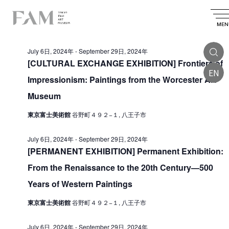
E
2024.08.13
E
E
S
D
S
v
e
v
v
a
MEN
e
All Day
a
e
l
e
y
e
e
r
n
July 6日, 2024年
-
September 29日, 2024年
n
c
n
c
t
t
[CULTURAL EXCHANGE EXHIBITION] Frontiers of
t
d
h
EN
t
V
a
Impressionism: Paintings from the Worcester Art
s
t
i
s
e
Museum
S
.
e
f
e
東京富士美術館
谷野町４９２−１, 八王子市
w
o
a
s
July 6日, 2024年
-
September 29日, 2024年
r
r
N
[PERMANENT EXHIBITION] Permanent Exhibition:
A
a
c
From the Renaissance to the 20th Century—500
v
u
h
Years of Western Paintings
i
a
g
g
東京富士美術館
谷野町４９２−１, 八王子市
n
u
a
d
s
t
July 6日, 2024年
-
September 29日, 2024年