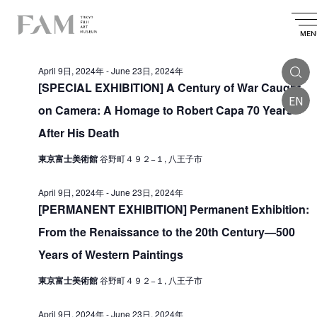
E
2024.06.21
E
E
S
D
S
v
e
v
v
a
MEN
e
All Day
a
e
l
e
y
e
e
r
n
April 9日, 2024年
-
June 23日, 2024年
n
c
n
c
t
t
[SPECIAL EXHIBITION] A Century of War Caught
t
d
h
EN
t
V
a
on Camera: A Homage to Robert Capa 70 Years
s
t
i
s
e
After His Death
S
.
e
f
e
東京富士美術館
谷野町４９２−１, 八王子市
w
o
a
s
April 9日, 2024年
-
June 23日, 2024年
r
r
N
[PERMANENT EXHIBITION] Permanent Exhibition:
J
a
c
From the Renaissance to the 20th Century—500
v
u
h
Years of Western Paintings
i
a
n
g
東京富士美術館
谷野町４９２−１, 八王子市
n
e
a
d
2
t
April 9日, 2024年
-
June 23日, 2024年