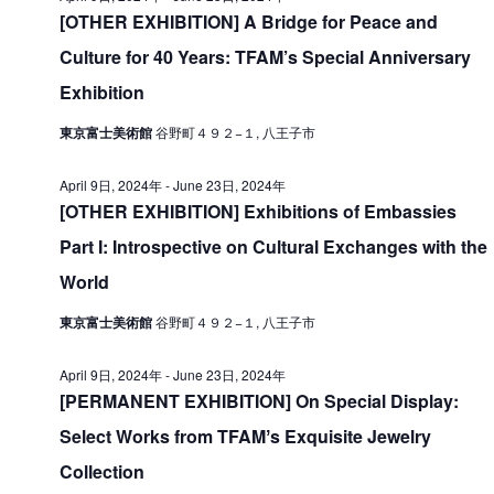
V
[OTHER EXHIBITION] A Bridge for Peace and
i
1
i
Culture for 40 Years: TFAM’s Special Anniversary
o
日
e
n
Exhibition
,
w
東京富士美術館
谷野町４９２−１, 八王子市
2
s
0
N
April 9日, 2024年
-
June 23日, 2024年
2
[OTHER EXHIBITION] Exhibitions of Embassies
a
4
Part I: Introspective on Cultural Exchanges with the
v
World
i
年
g
東京富士美術館
谷野町４９２−１, 八王子市
a
April 9日, 2024年
-
June 23日, 2024年
t
[PERMANENT EXHIBITION] On Special Display:
i
Select Works from TFAMʼs Exquisite Jewelry
o
Collection
n