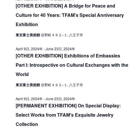
V
[OTHER EXHIBITION] A Bridge for Peace and
i
日
i
Culture for 40 Years: TFAM’s Special Anniversary
o
,
e
n
Exhibition
2
w
東京富士美術館
谷野町４９２−１, 八王子市
0
s
2
N
April 9日, 2024年
-
June 23日, 2024年
4
[OTHER EXHIBITION] Exhibitions of Embassies
a
年
Part I: Introspective on Cultural Exchanges with the
v
World
i
g
東京富士美術館
谷野町４９２−１, 八王子市
a
April 9日, 2024年
-
June 23日, 2024年
t
[PERMANENT EXHIBITION] On Special Display:
i
Select Works from TFAMʼs Exquisite Jewelry
o
Collection
n