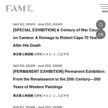
E
2024.06.07
E
E
S
D
S
v
e
v
v
a
MEN
e
All Day
a
e
l
e
y
e
e
r
n
April 9日, 2024年
-
June 23日, 2024年
n
c
n
c
t
t
[SPECIAL EXHIBITION] A Century of War Caught
t
d
h
EN
t
V
a
on Camera: A Homage to Robert Capa 70 Years
s
t
i
s
e
After His Death
S
.
e
f
e
東京富士美術館
谷野町４９２−１, 八王子市
w
o
a
s
April 9日, 2024年
-
June 23日, 2024年
r
r
N
[PERMANENT EXHIBITION] Permanent Exhibition:
J
a
c
From the Renaissance to the 20th Century—500
v
u
h
Years of Western Paintings
i
a
n
g
東京富士美術館
谷野町４９２−１, 八王子市
n
e
a
d
7
t
April 9日, 2024年
-
June 23日, 2024年