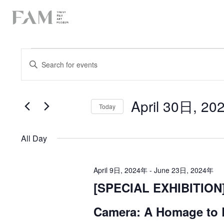
E
E
E
n
v
v
t
e
e
e
r
K
April 30日, 2
n
e
Today
n
y
S
t
w
t
e
o
l
s
r
All Day
e
s
d
c
S
.
t
f
S
d
e
e
April 9日, 2024年
-
June 23日, 2024年
a
a
o
t
[SPECIAL EXHIBITION]
a
r
e
c
r
.
h
r
Camera: A Homage to R
f
A
o
c