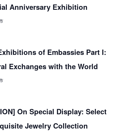
al Anniversary Exhibition
市
hibitions of Embassies Part I:
ral Exchanges with the World
市
N] On Special Display: Select
uisite Jewelry Collection