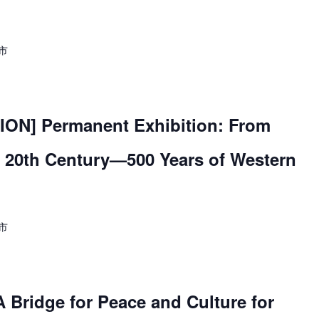
市
ON] Permanent Exhibition: From
e 20th Century—500 Years of Western
市
Bridge for Peace and Culture for