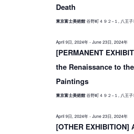
r
Death
p
E
h
v
e
r
a
n
東京富士美術館
谷野町４９２−１, 八王子
t
n
i
s
b
d
l
y
April 9日, 2024年
-
June 23日, 2024年
K
V
3
e
[PERMANENT EXHIBITI
y
i
w
0
o
the Renaissance to th
e
r
日
d
w
.
Paintings
,
s
2
東京富士美術館
谷野町４９２−１, 八王子
N
0
a
2
v
April 9日, 2024年
-
June 23日, 2024年
4
[OTHER EXHIBITION] A 
i