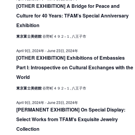
V
[OTHER EXHIBITION] A Bridge for Peace and
i
2
i
Culture for 40 Years: TFAM’s Special Anniversary
o
5
e
n
Exhibition
日
w
東京富士美術館
谷野町４９２−１, 八王子市
,
s
2
N
April 9日, 2024年
-
June 23日, 2024年
0
[OTHER EXHIBITION] Exhibitions of Embassies
a
2
Part I: Introspective on Cultural Exchanges with the
v
World
i
4
g
年
東京富士美術館
谷野町４９２−１, 八王子市
a
April 9日, 2024年
-
June 23日, 2024年
t
[PERMANENT EXHIBITION] On Special Display:
i
Select Works from TFAMʼs Exquisite Jewelry
o
Collection
n