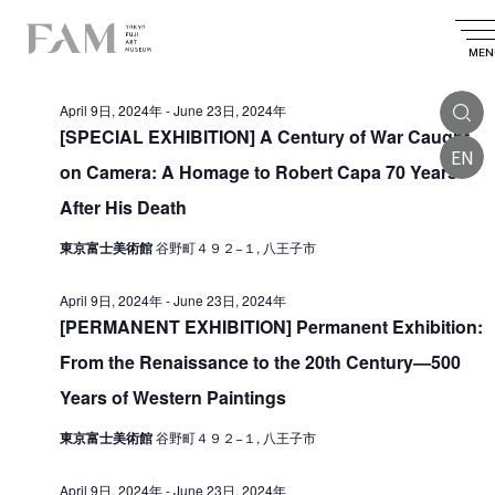
E
2024.04.25
E
E
S
D
S
v
e
v
v
a
MEN
e
All Day
a
e
l
e
y
e
e
r
n
April 9日, 2024年
-
June 23日, 2024年
n
c
n
c
t
t
[SPECIAL EXHIBITION] A Century of War Caught
t
d
h
EN
t
V
a
on Camera: A Homage to Robert Capa 70 Years
s
t
i
s
e
After His Death
S
.
e
f
e
東京富士美術館
谷野町４９２−１, 八王子市
w
o
a
s
April 9日, 2024年
-
June 23日, 2024年
r
r
N
[PERMANENT EXHIBITION] Permanent Exhibition:
A
a
c
From the Renaissance to the 20th Century—500
v
p
h
Years of Western Paintings
i
a
r
g
東京富士美術館
谷野町４９２−１, 八王子市
n
i
a
d
l
t
April 9日, 2024年
-
June 23日, 2024年