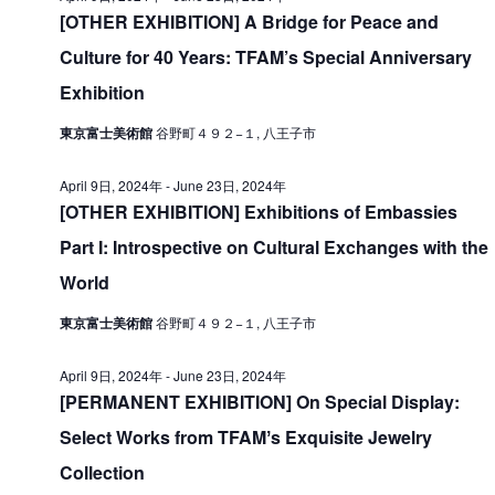
V
[OTHER EXHIBITION] A Bridge for Peace and
i
9
i
Culture for 40 Years: TFAM’s Special Anniversary
o
日
e
n
Exhibition
,
w
東京富士美術館
谷野町４９２−１, 八王子市
2
s
0
N
April 9日, 2024年
-
June 23日, 2024年
2
[OTHER EXHIBITION] Exhibitions of Embassies
a
4
Part I: Introspective on Cultural Exchanges with the
v
World
i
年
g
東京富士美術館
谷野町４９２−１, 八王子市
a
April 9日, 2024年
-
June 23日, 2024年
t
[PERMANENT EXHIBITION] On Special Display:
i
Select Works from TFAMʼs Exquisite Jewelry
o
Collection
n