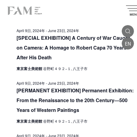
E
2024.04.09
E
E
S
D
S
v
e
v
v
a
MEN
e
All Day
a
e
l
e
y
e
e
r
n
April 9日, 2024年
-
June 23日, 2024年
n
c
n
c
t
t
[SPECIAL EXHIBITION] A Century of War Caught
t
d
h
EN
t
V
a
on Camera: A Homage to Robert Capa 70 Years
s
t
i
s
e
After His Death
S
.
e
f
e
東京富士美術館
谷野町４９２−１, 八王子市
w
o
a
s
April 9日, 2024年
-
June 23日, 2024年
r
r
N
[PERMANENT EXHIBITION] Permanent Exhibition:
A
a
c
From the Renaissance to the 20th Century—500
v
p
h
Years of Western Paintings
i
a
r
g
東京富士美術館
谷野町４９２−１, 八王子市
n
i
a
d
l
t
April 9日, 2024年
-
June 23日, 2024年