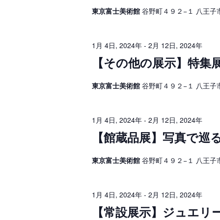
イ
4
ベ
ゲ
東京富士美術館
谷野町４９２−１ 八王子
ン
ト
日
ー
を
検
シ
,
1月 4日, 2024年
-
2月 12日, 2024年
索
し
【その他の展示】特集
ョ
2
ま
す
ン
0
。
東京富士美術館
谷野町４９２−１ 八王子
を
2
表
4
1月 4日, 2024年
-
2月 12日, 2024年
示
年
【館蔵品展】写真で巡
東京富士美術館
谷野町４９２−１ 八王子
1月 4日, 2024年
-
2月 12日, 2024年
【常設展示】ジュエリ