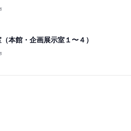
市
休室（本館・企画展示室１〜４）
市