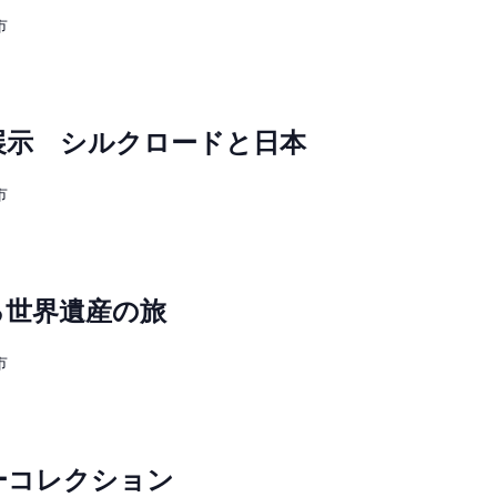
市
展示 シルクロードと日本
市
る世界遺産の旅
市
ーコレクション