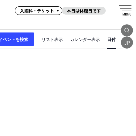
入館料・チケット
本日は休館日です
MENU
イ
イベントを検索
リスト表示
カレンダー表示
日付
ベ
JP
ン
ト
ビ
ュ
ー
ナ
ビ
ゲ
ー
シ