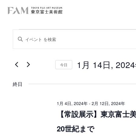
イ
イ
キ
ー
ベ
ベ
ワ
ー
ン
ン
ド
を
1月 14日, 202
ト
入
今日
ト
力
日
を
し
f
付
て
を
検
く
終日
選
o
だ
択
索
さ
r
い
し
。
1月 4日, 2024年
-
2月 12日, 2024年
キ
1
【常設展示】東京富士
て
ー
ワ
月
ー
ナ
20世紀まで
ド
1
で
ビ