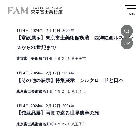
イ
2024.01.13
イ
検
日
日
索
ベ
ベ
付
MEN
付
終日
を
ン
ン
選
1月 4日, 2024年
-
2月 12日, 2024年
ト
択
ト
【常設展示】東京富士美術館所蔵 西洋絵画ルネサン
を
JP
f
スから20世紀まで
検
o
索
東京富士美術館
谷野町４９２−１ 八王子市
r
し
1
1月 4日, 2024年
-
2月 12日, 2024年
て
【その他の展示】特集展示 シルクロードと日本
月
ナ
東京富士美術館
谷野町４９２−１ 八王子市
1
ビ
3
ゲ
1月 4日, 2024年
-
2月 12日, 2024年
【館蔵品展】写真で巡る世界遺産の旅
ー
日
シ
,
東京富士美術館
谷野町４９２−１ 八王子市
ョ
2