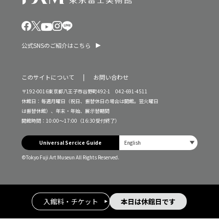
公式SNSのご紹介はこちら
このサイトについて
お問い合わせ
〒192-0016東京都八王子市谷野町492-1 042-691-4511
休館日：毎週月曜日（祝日、振替休日の場合は開館。翌火曜日
は振替休館）、年末・年始、展示替期間
開館時間：10:00～17:00（16:30受付終了）
Universal Sercice Guide
©Tokyo Fuji Art Museun All Rights Reserved.
入館料・チケット
本日は休館日です