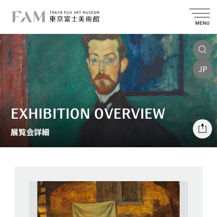
MENU
JP
EXHIBITION OVERVIEW
展覧会詳細