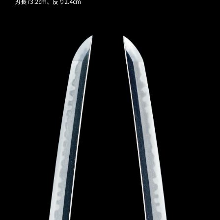
刃長73.2cm、反り2.4cm