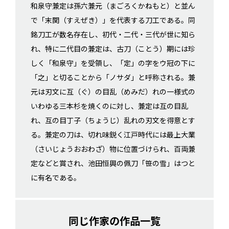
和泉守兼定は孫六兼元（まごろくかねもと）と並ん
で「末関（すえぜき）」を代表する刀工である。同
銘刀工が数名存在し、初代・二代・三代が世に知ら
れ、特に二代目の兼定は、古刀（ことう）期には珍
しく「和泉守」を受領し、「定」の字をウ冠の下に
「之」と切ることから「ノサダ」と呼称される。兼
元は刃文に互（ぐ）の目乱（めみだ）れの一様式の
いわゆる三本杉を焼くのに対し、兼定は互の目乱
れ、互の目丁子（ちょうじ）乱れの刃文を得意とす
る。兼定の刀は、切れ味鋭く江戸時代には最上大業
（さいじょうおおわざ）物に位置づけられ、百両兼
定などと賞され、池田恒興の佩刀「笹の雪」はつと
に有名である。
同じ作家の作品一覧