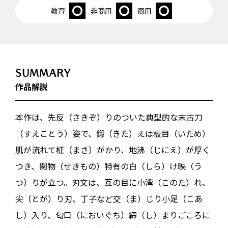
教育
非商用
商用
SUMMARY
作品解説
本作は、先反（さきぞ）りのついた典型的な末古刀
（すえことう）姿で、鍛（きた）えは板目（いため）
肌が流れて柾（まさ）がかり、地沸（じにえ）が厚く
つき、関物（せきもの）特有の白（しら）け映（う
つ）りが立つ。刃文は、互の目に小湾（このた）れ、
尖（とが）り刃、丁子など交（ま）じり小足（こあ
し）入り、匂口（においぐち）締（し）まりごころに