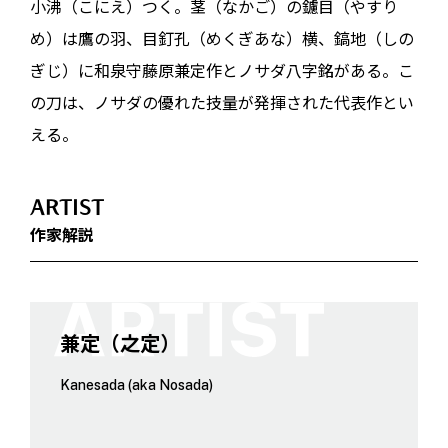
小沸（こにえ）つく。茎（なかご）の鑢目（やすり
め）は鷹の羽、目釘孔（めくぎあな）横、鎬地（しの
ぎじ）に和泉守藤原兼定作とノサダ八字銘がある。こ
の刀は、ノサダの優れた技量が発揮された代表作とい
える。
ARTIST
作家解説
兼定（之定）
Kanesada (aka Nosada)