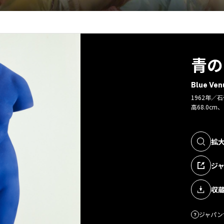
青の
Blue Ven
1962年／
高68.0cm、
拡
ジ
収
ジャパン