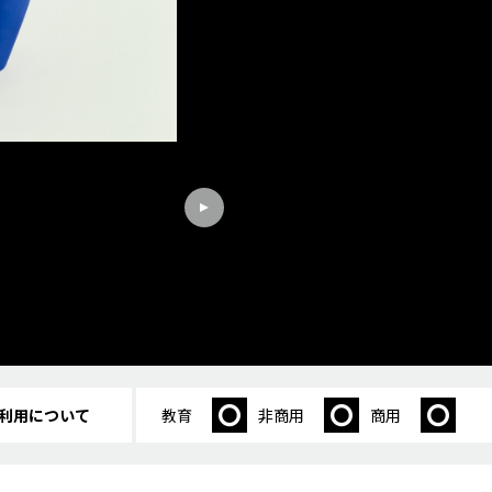
利用について
教育
非商用
商用