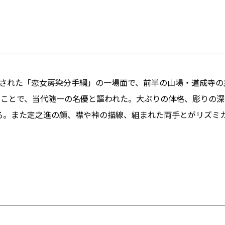
上演された「恋女房染分手綱」の一場面で、前半の山場・道成寺
のことで、当代随一の名優と謳われた。大ぶりの体格、彫りの
る。また定之進の顔、襟や裃の描線、組まれた両手とがリズミ