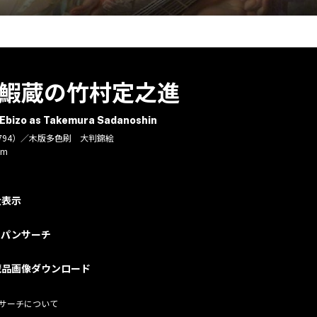
鰕蔵の竹村定之進
 Ebizo as Takemura Sadanoshin
794）／木版多色刷 大判錦絵
cm
大表示
ャパンサーチ
蔵品画像ダウンロード
サーチについて