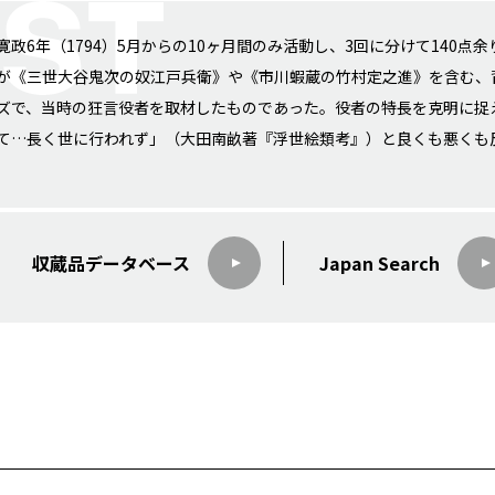
寛政6年（1794）5月からの10ヶ月間のみ活動し、3回に分けて140
が《三世大谷鬼次の奴江戸兵衛》や《市川蝦蔵の竹村定之進》を含む、
ズで、当時の狂言役者を取材したものであった。役者の特長を克明に捉
て…長く世に行われず」（大田南畝著『浮世絵類考』）と良くも悪くも
収蔵品データ
ベース
Japan Search