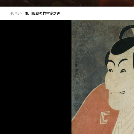
HOME
市川鰕蔵の竹村定之進