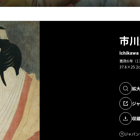
市川
Ichikawa
寛政6年（1
37.6×25.2
拡
ジ
収
ジャパン