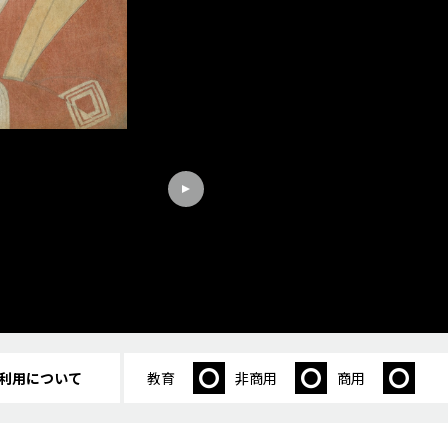
利用について
教育
非商用
商用