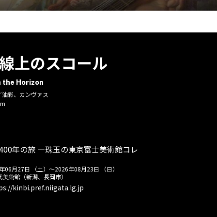
線上のスコール
n the Horizon
3年／油彩、カンヴァス
cm
400年の旅 ―珠玉の東京富士美術館コレ
6年06月27日 （土）
～
2026年08月23日 （日）
代美術館（新潟、長岡市）
ps://kinbi.pref.niigata.lg.jp