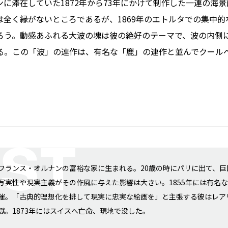
に滞在していた1872年から73年にかけて制作した一連の海
全く縁がないところであるが、1869年のエトルタでの集中
ろう。動感あふれる大波の塊は彼の絶好のテーマで、波の内側
る。この「波」の連作は、有名な「鹿」の連作と並んでクール
フランス・オルナンの富裕な家に生まれる。20歳の時にパリに出て、巨
写実性や現実主義がその作風に与えた影響は大きい。1855年には有名
催。「古典的理想化を排して現実に忠実な絵画を」と主張する彼はレア
獄。1873年にはスイスへ亡命、現地で没した。