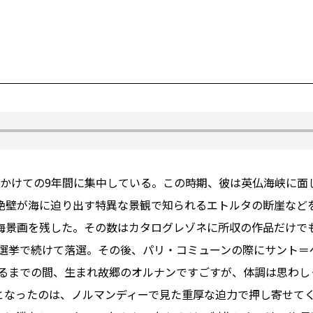
3年にかけての9年間に集中している。この時期、彼は英仏海峡に
壁が海に迫り出す特異な景観で知られるエトルタの断崖などを
海景画を残した。その数はカタログレゾネに所収の作品だけでも
の選挙で続けて落選。その後、パリ・コミューンの際にサント
するまでの間、生まれ故郷のオルナンですごすが、体調は思わ
となったのは、ノルマンディーで見た重厚な迫力で押し寄せてく