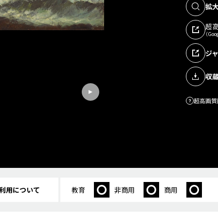
拡
超
（Goog
ジ
収
超高画質
利用について
教育
非商用
商用