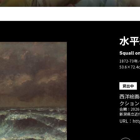
水平
Squall o
1872-7
53.6×72.4
貸出中
西洋絵画
クション
会期：
202
新潟県立近
URL：
htt