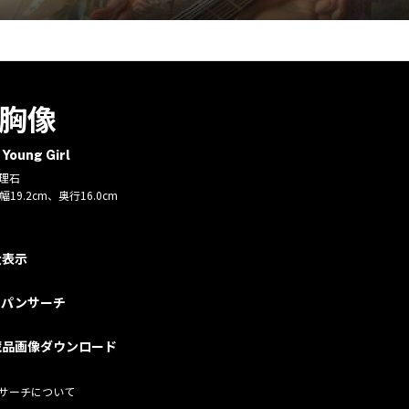
胸像
 Young Girl
大理石
幅19.2cm、奥行16.0cm
大表示
ャパンサーチ
蔵品画像ダウンロード
サーチについて