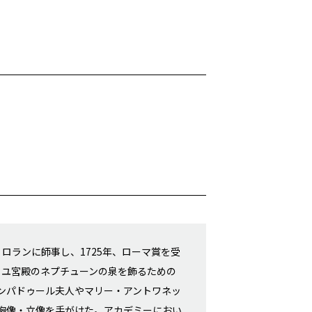
ロランに師事し、1725年、ローマ賞を受
サイユ宮殿のネプチューンの泉を飾るための
ンパドゥール夫人やマリー・アントワネッ
胸像・立像を手がけた。アカデミーにおい