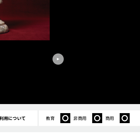
利用について
教育
非商用
商用