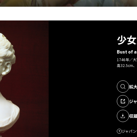
少女
Bust of a
1746年／
高32.5cm、
拡
ジ
収
ジャパン