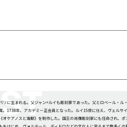
パリに生まれる。父ジャン=ルイも彫刻家であった。父とロベール・ル・
賞。1738年、アカデミー正会員となった。ルイ15世に仕え、ヴェル
《オケアノスと海獣》を制作した。国王の肖像彫刻家にも任命され、ポ
トをはじめ、ヴォルテール、ディドロなどの文化人に至るまで数多くの