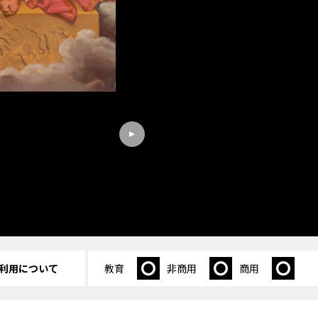
利用について
教育
非商用
商用