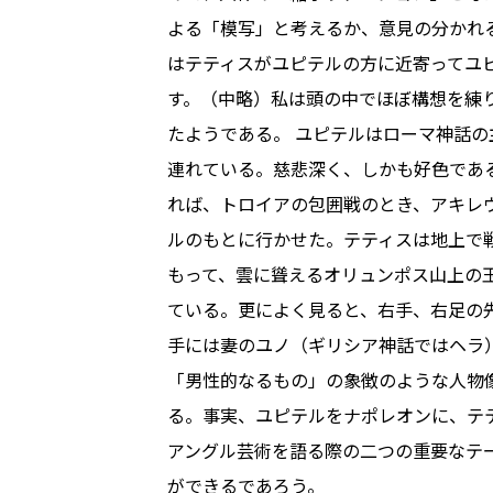
よる「模写」と考えるか、意見の分かれる
はテティスがユピテルの方に近寄ってユ
す。（中略）私は頭の中でほぼ構想を練り
たようである。 ユピテルはローマ神話
連れている。慈悲深く、しかも好色であ
れば、トロイアの包囲戦のとき、アキレ
ルのもとに行かせた。テティスは地上で
もって、雲に聳えるオリュンポス山上の
ている。更によく見ると、右手、右足の
手には妻のユノ（ギリシア神話ではヘラ
「男性的なるもの」の象徴のような人物像
る。事実、ユピテルをナポレオンに、テ
アングル芸術を語る際の二つの重要なテ
ができるであろう。