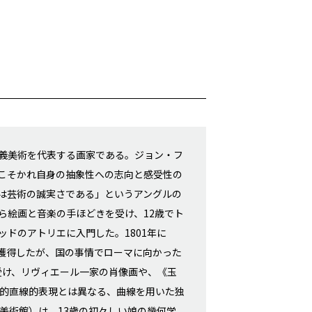
主義美術を代表する画家である。ジョン・フ
サンこそかれ自身の抽象性への志向と感受性の
は芸術の誠実さである」というアングルの
ら絵画と音楽の手ほどきを受け、12歳でト
ッドのアトリエに入門した。1801年に
獲得したが、国の事情でローマに向かった
を受け、リヴィエール一家の肖像画や、《玉
性的直線的表現とは異なる、曲線を用いた独
ヴ美術館）は、13歳の初々しい娘の幾何学