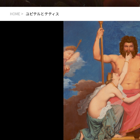
HOME
ユピテルとテティス