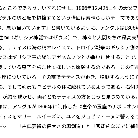
ところであろう。いずれにせよ、1806年12月25日付の義父
ピテルの膝と顎を抱擁するという構図は素晴らしいテーマであ
、思い描いています」と書いているように、アングルは180
の主神（ギリシア神話ではゼウス）で、神々と人間たちの最高支
る。テティスは海の精ネレイスで、トロイア戦争のギリシア側
ウスはギリシア軍の総帥アガメムノンとの争いに関することで
戦っている息子を勝たせてほしいと懇願するのである。この作
玉座についている。その前でテティスが跪き、嘆願するように
先、そして乳房もユピテルの体に触れているようである。右側
）が顔を覗かせ、両者ともテティスの方をじっと見つめている
は、アングルが1806年に制作した《皇帝の玉座のナポレオン
ティスをマリー＝ルイーズに、ユノをジョゼフィーヌに譬える
ーマ──「古典芸術の偉大さの再創造」と「官能的なまでに純