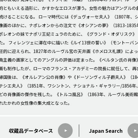
的ともいえる造形に、かすかなエロスが漂う。女性の魅力はアングルの
続けることになる。 ローマ時代には《デュヴォーセ夫人》（1807年
像画のほかに、ナポレオンからの注文で《オシアンの夢》（1813-18
ポレオンの妹でナポリ王妃ミュラのために、《グランド・オダリスク》（
た。 フィレンツェに滞在中に描いた《ルイ13世の誓い》（モントーバン
狂的に迎えられ、1827年のルーヴル宮の天井画《ホメロス礼讃》によ
典主義の画家としてのアングルの評価は定まった。《ベルタン氏の肖像》
画も制作したが、ローマのフランス・アカデミーの院長に就任して、再び
帰国後は、《オルレアン公の肖像》や《ドーソンヴィル子爵夫人》（18
テシエ夫人》（1851年、ワシントン、ナショナル・ギャラリー/185
どの肖像画の傑作を残した。《トルコ風呂》（1863年、ルーヴル美術
れたかれの女性像の集大成となった。
収蔵品データ
ベース
Japan Search