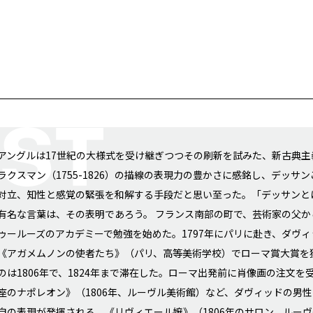
アングルは17世紀の大様式を受け継ぎつつその刷新を試みた、新古典
ラクスマン（1755-1826）の描線の表現力の豊かさに感銘し、デッ
対立、知性と感覚の緊張を和解する手段だと思い至った。「デッサンと
有名な言葉は、その表明であろう。 フランス南部の町で、芸術家の父か
ゥールーズのアカデミーで勉強を始めた。1797年にパリに赴き、ダヴィ
《アガメムノンの使者たち》（パリ、高等美術学校）でローマ賞大賞を
のは1806年で、1824年まで滞在した。ローマ出発前に肖像画の注文
座のナポレオン》（1806年、ルーヴル美術館）など、ダヴィッドの男
自の表現が発揮される。《リヴィエール嬢》（1806年のサロン、ルー