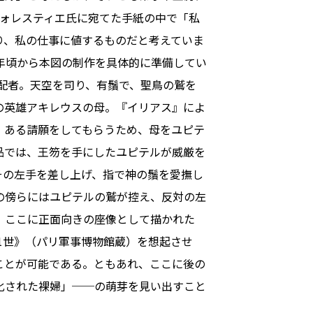
フォレスティエ氏に宛てた手紙の中で「私
り、私の仕事に値するものだと考えていま
6年頃から本図の制作を具体的に準備してい
配者。天空を司り、有鬚で、聖鳥の鷲を
の英雄アキレウスの母。『イリアス』によ
、ある請願をしてもらうため、母をユピテ
品では、王笏を手にしたユピテルが威厳を
その左手を差し上げ、指で神の鬚を愛撫し
の傍らにはユピテルの鷲が控え、反対の左
。ここに正面向きの座像として描かれた
1世》（パリ軍事博物館蔵）を想起させ
ことが可能である。ともあれ、ここに後の
化された裸婦」──の萌芽を見い出すこと