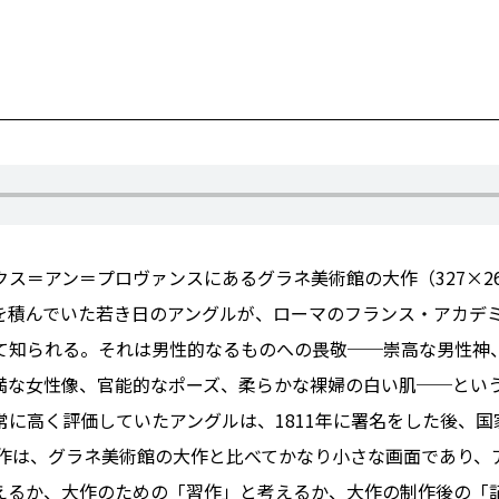
ス＝アン＝プロヴァンスにあるグラネ美術館の大作（327×2
を積んでいた若き日のアングルが、ローマのフランス・アカデ
て知られる。それは男性的なるものへの畏敬──崇高な男性神
満な女性像、官能的なポーズ、柔らかな裸婦の白い肌──とい
に高く評価していたアングルは、1811年に署名をした後、国家
本作は、グラネ美術館の大作と比べてかなり小さな画面であり、
えるか、大作のための「習作」と考えるか、大作の制作後の「