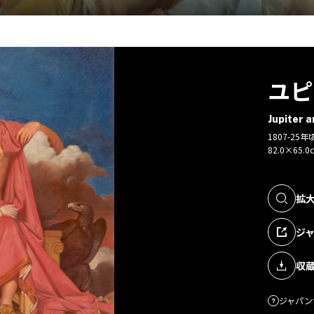
ユピ
Jupiter a
1807-2
82.0×65.0
拡
ジ
収
ジャパン