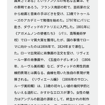
誠実さである」というアングルの有名な言葉は、そ
の表明であろう。 フランス南部の町で、芸術家の父
から絵画と音楽の手ほどきを受け、12歳でトゥール
ーズのアカデミーで勉強を始めた。1797年にパリに
赴き、ダヴィッドのアトリエに入門した。1801年に
《アガメムノンの使者たち》（パリ、高等美術学
校）でローマ賞大賞を獲得したが、国の事情でロー
マに向かったのは1806年で、1824年まで滞在し
た。ローマ出発前に肖像画の注文を受け、リヴィエ
ール一家の肖像画や、《玉座のナポレオン》（1806
年、ルーヴル美術館）など、ダヴィッドの男性的直
線的表現とは異なる、曲線を用いた独自の表現が発
揮される。《リヴィエール嬢》（1806年のサロン、
ルーヴ美術館）は、13歳の初々しい娘の幾何学的と
もいえる造形に、かすかなエロスが漂う。女性の魅
力はアングルの創造の源泉として、終生かれの制作