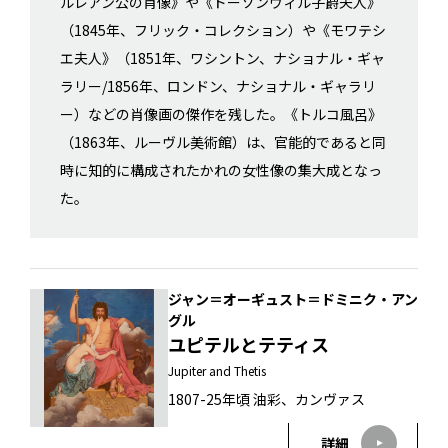
ルレアン公の肖像》や《ドーソンヴィル子爵夫人》
（1845年、フリック・コレクション）や《モワテシ
エ夫人》（1851年、ワシントン、ナショナル・ギャ
ラリー/1856年、ロンドン、ナショナル・ギャラリ
ー）などの肖像画の傑作を残した。《トルコ風呂》
（1863年、ルーヴル美術館）は、官能的であると同
時に知的に構成されたかれの女性像の集大成となっ
た。
ジャン＝オーギュスト＝ドミニク・アン
グル
ユピテルとテティス
Jupiter and Thetis
1807-25年頃 油彩、カンヴァス
詳細