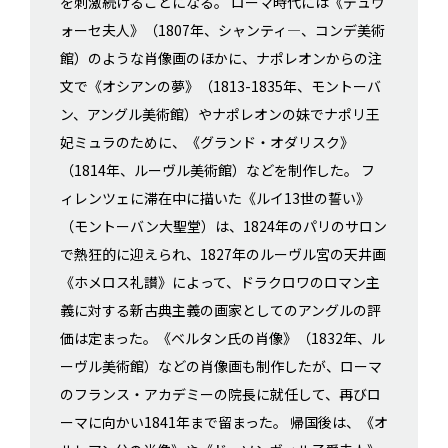
を刺激続けることになる。 ローマ時代には《デュヴ
ォーセ夫人》（1807年、シャンティ―、コンデ美術
館）のような肖像画のほかに、ナポレオンからの注
文で《オシアンの夢》（1813-1835年、モントーバ
ン、アングル美術館）やナポレオンの妹でナポリ王
妃ミュラのために、《グランド・オダリスク》
（1814年、ルーヴル美術館）などを制作した。 フ
ィレンツェに滞在中に描いた《ルイ13世の誓い》
（モントーバン大聖堂）は、1824年のパリのサロン
で熱狂的に迎えられ、1827年のルーヴル宮の天井画
《ホメロス礼讃》によって、ドラクロワのロマン主
義に対する新古典主義の画家としてのアングルの評
価は定まった。《ベルタン氏の肖像》（1832年、ル
ーヴル美術館）などの肖像画も制作したが、ローマ
のフランス・アカデミーの院長に就任して、再びロ
ーマに向かい1841年まで留まった。 帰国後は、《オ