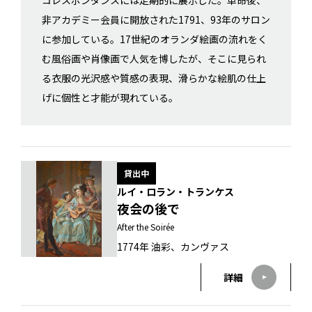
コレスポンダンスには定期的に展示した。革命後、
非アカデミー会員に開放された1791、93年のサロン
に参加している。17世紀のオランダ絵画の流れをく
む風俗画や肖像画で人気を博したが、そこに見られ
る衣服の光沢感や質感の表現、滑らかな絵肌の仕上
げに個性と才能が現れている。
貸出中
ルイ・ロラン・トランケス
夜会の後で
After the Soirée
1774年 油彩、カンヴァス
詳細