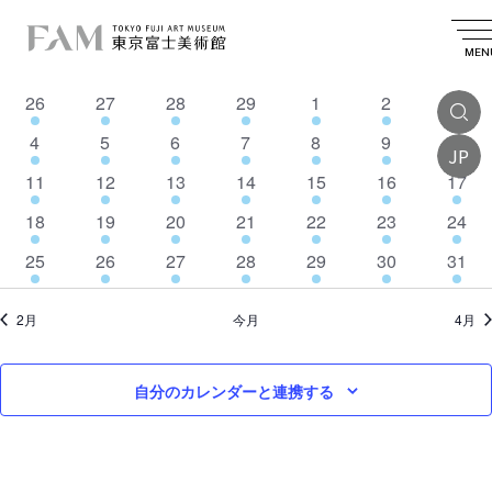
イ
2024.03.01
イ
検
カ
日
索
ベ
ベ
レ
MEN
付
イ
月
月曜日
火
火曜日
水
水曜日
木
木曜日
金
金曜日
土
土曜日
日
日曜
を
ン
ン
ン
選
ベ
4
4
4
4
4
4
4
26
27
28
29
1
2
3
ダ
ト
択
ト
イ
イ
イ
イ
イ
イ
イ
ン
ー
4
4
4
4
4
4
4
4
5
6
7
8
9
10
を
ベ
ベ
ベ
ベ
ベ
ベ
ベ
JP
表
ト
イ
イ
イ
イ
イ
イ
イ
検
ン
4
ン
4
ン
4
ン
4
4
ン
4
ン
4
ン
11
12
13
14
15
16
17
示
ベ
ベ
ベ
ベ
ベ
ベ
ベ
の
ト
イ
ト
イ
ト
イ
ト
イ
イ
ト
イ
ト
イ
ト
索
4
ン
4
ン
4
ン
4
ン
4
ン
4
ン
ン
4
18
19
20
21
22
23
24
カ
ベ
ベ
ベ
ベ
ベ
ベ
ベ
し
イ
ト
イ
ト
イ
ト
イ
ト
イ
ト
イ
ト
ト
イ
ン
1
ン
1
ン
1
ン
1
ン
1
ン
1
ン
1
25
26
27
28
29
30
31
レ
ベ
ベ
ベ
ベ
ベ
ベ
ベ
て
ト
イ
ト
イ
ト
イ
ト
イ
ト
イ
ト
イ
ト
イ
ン
ン
ン
ン
ン
ン
ン
ン
ナ
ベ
ベ
ベ
ベ
ベ
ベ
ベ
2月
今月
4月
ト
ト
ト
ト
ト
ト
ト
ダ
ン
ン
ン
ン
ン
ン
ン
ビ
ー
ト
ト
ト
ト
ト
ト
ト
ゲ
自分のカレンダーと連携する
ー
シ
ョ