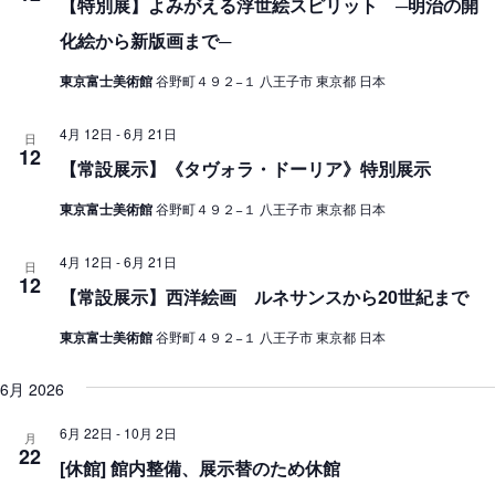
【特別展】よみがえる浮世絵スピリット ─明治の開
化絵から新版画まで─
東京富士美術館
谷野町４９２−１ 八王子市 東京都 日本
4月 12日
-
6月 21日
日
12
【常設展示】《タヴォラ・ドーリア》特別展示
東京富士美術館
谷野町４９２−１ 八王子市 東京都 日本
4月 12日
-
6月 21日
日
12
【常設展示】西洋絵画 ルネサンスから20世紀まで
東京富士美術館
谷野町４９２−１ 八王子市 東京都 日本
6月 2026
6月 22日
-
10月 2日
月
22
[休館] 館内整備、展示替のため休館