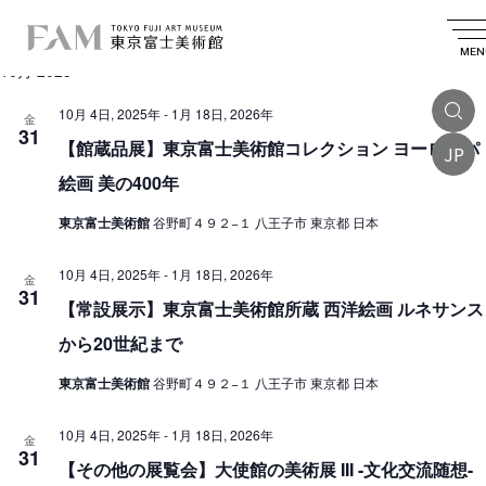
イ
2025.10.31
 - 
2026.06.22
イ
検
リ
日
索
ベ
ベ
ス
MEN
付
10月 2025
を
ン
ト
ン
選
表
ト
択
10月 4日, 2025年
-
1月 18日, 2026年
ト
金
示
31
を
【館蔵品展】東京富士美術館コレクション ヨーロッパ
JP
検
絵画 美の400年
索
東京富士美術館
谷野町４９２−１ 八王子市 東京都 日本
し
て
10月 4日, 2025年
-
1月 18日, 2026年
金
31
ナ
【常設展示】東京富士美術館所蔵 西洋絵画 ルネサンス
ビ
から20世紀まで
ゲ
東京富士美術館
谷野町４９２−１ 八王子市 東京都 日本
ー
10月 4日, 2025年
-
1月 18日, 2026年
シ
金
31
【その他の展覧会】大使館の美術展 III -文化交流随想-
ョ