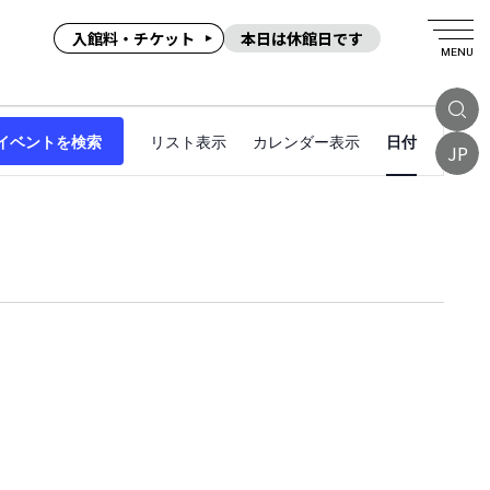
入館料・チケット
本日は休館日です
MENU
イ
イベントを検索
リスト表示
カレンダー表示
日付
ベ
JP
ン
ト
ビ
ュ
ー
ナ
ビ
ゲ
ー
シ