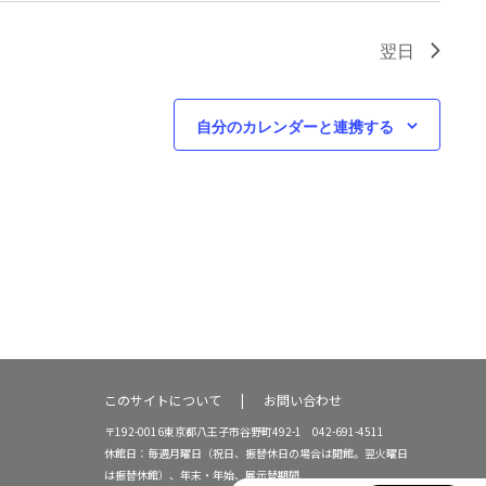
翌日
自分のカレンダーと連携する
このサイトについて
お問い合わせ
〒192-0016東京都八王子市谷野町492-1 042-691-4511
休館日：毎週月曜日（祝日、振替休日の場合は開館。翌火曜日
は振替休館）、年末・年始、展示替期間