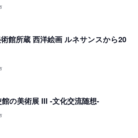
市
術館所蔵 西洋絵画 ルネサンスから20
市
の美術展 III -文化交流随想-
市