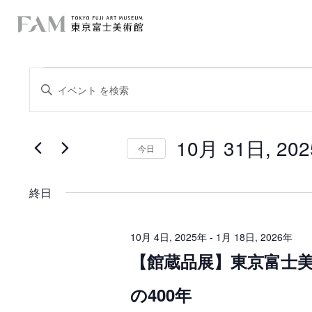
イ
イ
キ
ー
ベ
ベ
ワ
ー
ン
ン
ド
を
10月 31日, 20
ト
入
今日
ト
力
日
を
し
f
付
て
を
検
く
終日
選
o
だ
択
索
さ
r
い
し
。
10月 4日, 2025年
-
1月 18日, 2026年
キ
1
【館蔵品展】東京富士美
て
ー
ワ
0
ー
ナ
の400年
ド
月
で
ビ