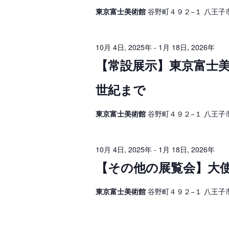
イ
3
ベ
ゲ
東京富士美術館
谷野町４９２−１ 八王子
ン
ト
1
ー
を
検
シ
日
10月 4日, 2025年
-
1月 18日, 2026年
索
し
【常設展示】東京富士美
ョ
,
ま
す
ン
2
。
世紀まで
を
0
表
東京富士美術館
谷野町４９２−１ 八王子
2
示
5
10月 4日, 2025年
-
1月 18日, 2026年
年
【その他の展覧会】大使館
東京富士美術館
谷野町４９２−１ 八王子