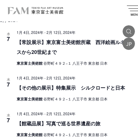
イ
2024.02.07
 - 
2024.04.01
イ
検
リ
日
索
ベ
ベ
ス
MEN
付
2月 2024
を
ン
ト
ン
選
表
ト
択
1月 4日, 2024年
-
2月 12日, 2024年
ト
水
示
7
を
【常設展示】東京富士美術館所蔵 西洋絵画ルネサン
JP
検
スから20世紀まで
索
東京富士美術館
谷野町４９２−１ 八王子市 東京都 日本
し
て
1月 4日, 2024年
-
2月 12日, 2024年
水
7
ナ
【その他の展示】特集展示 シルクロードと日本
ビ
東京富士美術館
谷野町４９２−１ 八王子市 東京都 日本
ゲ
1月 4日, 2024年
-
2月 12日, 2024年
ー
水
7
【館蔵品展】写真で巡る世界遺産の旅
シ
ョ
東京富士美術館
谷野町４９２−１ 八王子市 東京都 日本