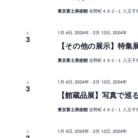
イ
ベ
ゲ
ン
東京富士美術館
谷野町４９２−１ 八王子市
ト
ー
を
検
シ
索
1月 4日, 2024年
-
2月 12日, 2024年
土
し
3
ョ
ま
【その他の展示】特集
す
ン
。
を
東京富士美術館
谷野町４９２−１ 八王子市
表
示
1月 4日, 2024年
-
2月 12日, 2024年
土
3
【館蔵品展】写真で巡
東京富士美術館
谷野町４９２−１ 八王子市
1月 4日, 2024年
-
2月 12日, 2024年
土
3