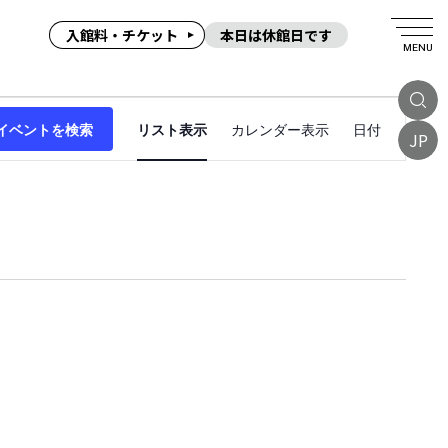
入館料・チケット
本日は休館日です
MENU
イ
イベントを検索
リスト表示
カレンダー表示
日付
ベ
JP
ン
ト
ビ
ュ
ー
ナ
ビ
ゲ
ー
シ