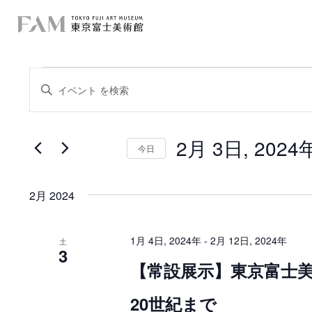
イ
イ
キ
ー
ベ
ベ
ワ
ー
ン
ン
ド
を
2月 3日, 2024
ト
入
今日
ト
力
日
を
し
付
て
を
検
く
2月 2024
選
だ
択
索
さ
い
し
。
1月 4日, 2024年
-
2月 12日, 2024年
土
キ
3
て
ー
【常設展示】東京富士
ワ
ー
ナ
ド
20世紀まで
で
ビ